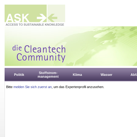
Stoffstrom-
Politik
Klima
Wasser
Abfa
management
Bitte
melden Sie sich zuerst an
, um das Expertenprofil anzusehen.