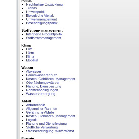
Politik
Nachhaltige Entwicklung
Trends
Umweltpolitik
Biologische Vielfalt
Umweltmanagement
Beschäftigungspolitik
Stoffstrom- management
Integrierte Produktpolitik
Stoffstrommanagement
Klima
Luft
Lärm
Klima
Mobilität
Wasser
Abwasser
Grundwasserschutz
Kosten, Gebühren, Management
Oberflächengewässer
Planung, Dienstleistung
Rahmenbedingungen
Wasserversorgung
Abfall
Abfalltechnik
Allgemeiner Rahmen
Gefährliche Abfälle
Kosten, Gebühren, Management
Logistik
Planung und Dienstleistung
Stoffliche Verwertung
Strassenreinigung, Winterdienst
Energie