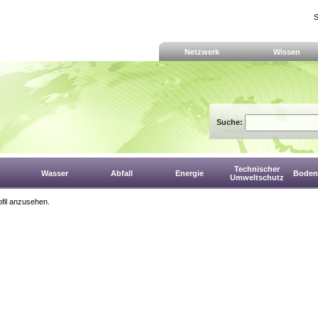
S
Netzwerk
Wissen
Suche:
Technischer
Wasser
Abfall
Energie
Boden,
Umweltschutz
fil anzusehen.