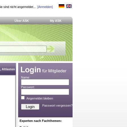
ie sind nicht angemeldet...
[Anmelden]
Über ASK
My ASK
 Altlasten
Name:
Passwort:
Angemeldet bleiben
Passwort vergessen?
Experten nach Fachthemen: