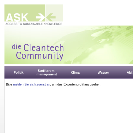
Stoffstrom-
Politik
Klima
Wasser
Abfa
management
Bitte
melden Sie sich zuerst an
, um das Expertenprofil anzusehen.