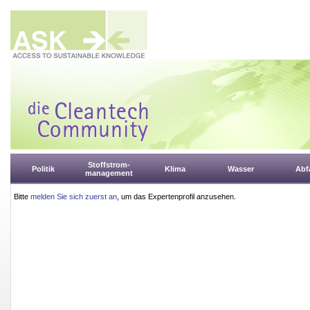
Stoffstrom-
Politik
Klima
Wasser
Abfa
management
Bitte
melden Sie sich zuerst an
, um das Expertenprofil anzusehen.