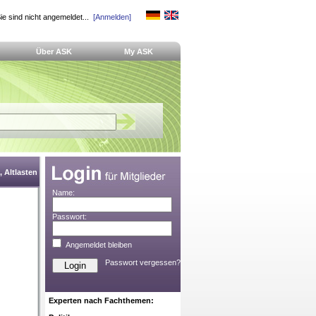
ie sind nicht angemeldet...
[Anmelden]
Über ASK
My ASK
 Altlasten
Name:
Passwort:
Angemeldet bleiben
Passwort vergessen?
Experten nach Fachthemen: