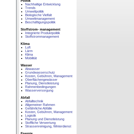
Politik
Nachhaltige Entwicklung
Trends
Umweltpolitik
Biologische Vielfalt
Umweltmanagement
Beschäftigungspolitik
Stoffstrom- management
Integrierte Produktpolitik
Stoffstrommanagement
Klima
Luft
Lärm
Klima
Mobilität
Wasser
Abwasser
Grundwasserschutz
Kosten, Gebühren, Management
Oberflächengewässer
Planung, Dienstleistung
Rahmenbedingungen
Wasserversorgung
Abfall
Abfalltechnik
Allgemeiner Rahmen
Gefährliche Abfälle
Kosten, Gebühren, Management
Logistik
Planung und Dienstleistung
Stoffliche Verwertung
Strassenreinigung, Winterdienst
Energie