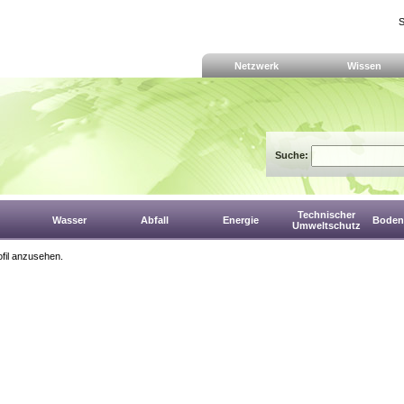
S
Netzwerk
Wissen
Suche:
Technischer
Wasser
Abfall
Energie
Boden,
Umweltschutz
fil anzusehen.