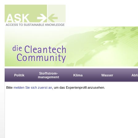
Stoffstrom-
Politik
Klima
Wasser
Abfa
management
Bitte
melden Sie sich zuerst an
, um das Expertenprofil anzusehen.