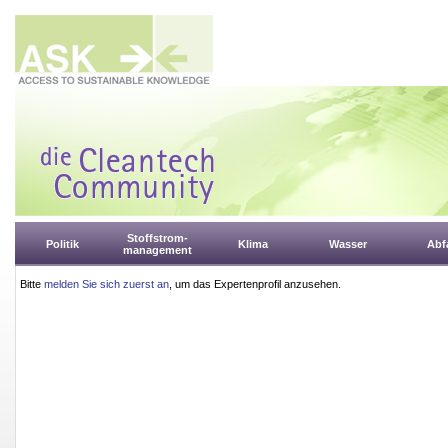
Stoffstrom-
Politik
Klima
Wasser
Abfa
management
Bitte
melden Sie sich zuerst an
, um das Expertenprofil anzusehen.