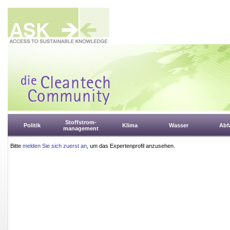
Stoffstrom-
Politik
Klima
Wasser
Abfa
management
Bitte
melden Sie sich zuerst an
, um das Expertenprofil anzusehen.