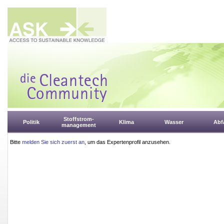
Stoffstrom-
Politik
Klima
Wasser
Abfa
management
Bitte
melden Sie sich zuerst an
, um das Expertenprofil anzusehen.