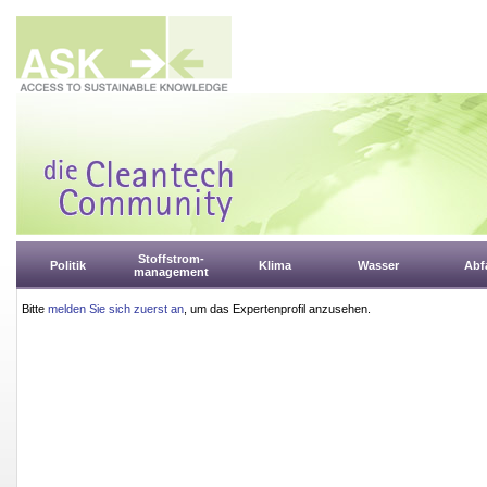
Stoffstrom-
Politik
Klima
Wasser
Abfa
management
Bitte
melden Sie sich zuerst an
, um das Expertenprofil anzusehen.