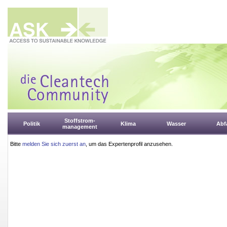
Stoffstrom-
Politik
Klima
Wasser
Abfa
management
Bitte
melden Sie sich zuerst an
, um das Expertenprofil anzusehen.