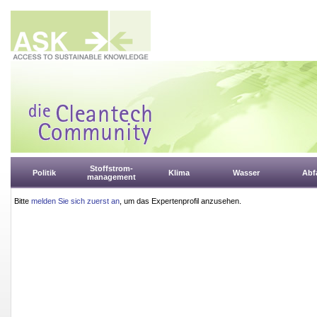
Stoffstrom-
Politik
Klima
Wasser
Abfa
management
Bitte
melden Sie sich zuerst an
, um das Expertenprofil anzusehen.