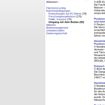
Altlasten':
© ASK-EU
Die Fach
Wasser- u
Flächenrecycling
Gärproduk
Rahmenbedingungen
neuen Anf
Entwicklungen auf EU Ebene
(78)
Forschungsergebnisse
(176)
Position
Politik, Gesetze
(75)
und betr
Umgang mit dem Boden (92)
© Deutsch
Altlasten
Die Vers
Bodenmanagement
ursächlic
Umweltschäden
entstande
Sanierungstechnik
führen ve
Hendrick
Position
© Bundesm
Vertreter
und Tiers
Neuausric
der Arbei
(BÖLW), B
Entwurf 
© BGK-Bu
Die Dünge
Beschluss
148/17 vo
Hendrick
© Bundesm
Bundesumw
für den A
der Arten
wurde. Dam
Klimasch