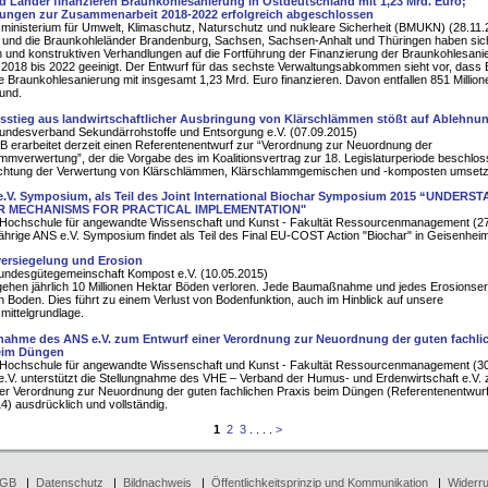
 Länder finanzieren Braunkohlesanierung in Ostdeutschland mit 1,23 Mrd. Euro;
ungen zur Zusammenarbeit 2018-2022 erfolgreich abgeschlossen
inisterium für Umwelt, Klimaschutz, Naturschutz und nukleare Sicherheit (BMUKN) (28.11.
 und die Braunkohleländer Brandenburg, Sachsen, Sachsen-Anhalt und Thüringen haben sic
n und konstruktiven Verhandlungen auf die Fortführung der Finanzierung der Braunkohlesanie
 2018 bis 2022 geeinigt. Der Entwurf für das sechste Verwaltungsabkommen sieht vor, dass
e Braunkohlesanierung mit insgesamt 1,23 Mrd. Euro finanzieren. Davon entfallen 851 Millio
und.
sstieg aus landwirtschaftlicher Ausbringung von Klärschlämmen stößt auf Ablehnu
undesverband Sekundärrohstoffe und Entsorgung e.V. (07.09.2015)
erarbeitet derzeit einen Referentenentwurf zur “Verordnung zur Neuordnung der
mmverwertung”, der die Vorgabe des im Koalitionsvertrag zur 18. Legislaturperiode beschlo
chtung der Verwertung von Klärschlämmen, Klärschlammgemischen und -komposten umsetz
e.V. Symposium, als Teil des Joint International Biochar Symposium 2015 “UNDERS
R MECHANISMS FOR PRACTICAL IMPLEMENTATION"
ochschule für angewandte Wissenschaft und Kunst - Fakultät Ressourcenmanagement (27
ährige ANS e.V. Symposium findet als Teil des Final EU-COST Action "Biochar" in Geisenheim 
ersiegelung und Erosion
ndesgütegemeinschaft Kompost e.V. (10.05.2015)
gehen jährlich 10 Millionen Hektar Böden verloren. Jede Baumaßnahme und jedes Erosionser
den Boden. Dies führt zu einem Verlust von Bodenfunktion, auch im Hinblick auf unsere
ittelgrundlage.
nahme des ANS e.V. zum Entwurf einer Verordnung zur Neuordnung der guten fachli
beim Düngen
ochschule für angewandte Wissenschaft und Kunst - Fakultät Ressourcenmanagement (30
.V. unterstützt die Stellungnahme des VHE – Verband der Humus- und Erdenwirtschaft e.V.
er Verordnung zur Neuordnung der guten fachlichen Praxis beim Düngen (Referentenentwur
4) ausdrücklich und vollständig.
1
2
3
. . . .
>
GB
|
Datenschutz
|
Bildnachweis
|
Öffentlichkeitsprinzip und Kommunikation
|
Widerru