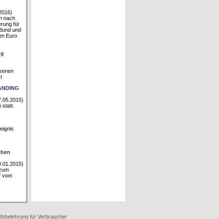
2016)
h nach
rung für
 Bund und
nen Euro
ng
ssenen
t
TANDING
.05.2015)
statt.
eignis
chen
.01.2015)
 zum
f vom
fsbelehrung für Verbraucher