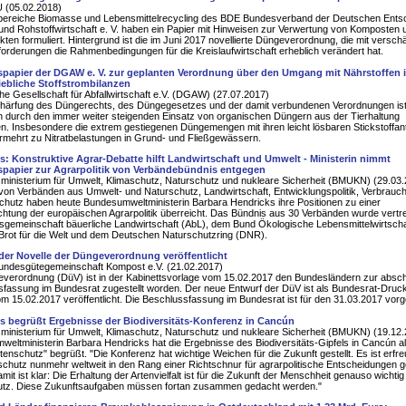
 (05.02.2018)
bereiche Biomasse und Lebensmittelrecycling des BDE Bundesverband der Deutschen Ents
nd Rohstoffwirtschaft e. V. haben ein Papier mit Hinweisen zur Verwertung von Komposten 
ten formuliert. Hintergrund ist die im Juni 2017 novellierte Düngeverordnung, die mit versch
orderungen die Rahmenbedingungen für die Kreislaufwirtschaft erheblich verändert hat.
spapier der DGAW e. V. zur geplanten Verordnung über den Umgang mit Nährstoffen 
iebliche Stoffstrombilanzen
e Gesellschaft für Abfallwirtschaft e.V. (DGAW) (27.07.2017)
chärfung des Düngerechts, des Düngegesetzes und der damit verbundenen Verordnungen is
h durch den immer weiter steigenden Einsatz von organischen Düngern aus der Tierhaltung
n. Insbesondere die extrem gestiegenen Düngemengen mit ihren leicht lösbaren Stickstoffant
rmehrt zu Nitratbelastungen in Grund- und Fließgewässern.
s: Konstruktive Agrar-Debatte hilft Landwirtschaft und Umwelt - Ministerin nimmt
spapier zur Agrarpolitik von Verbändebündnis entgegen
inisterium für Umwelt, Klimaschutz, Naturschutz und nukleare Sicherheit (BMUKN) (29.03
 von Verbänden aus Umwelt- und Naturschutz, Landwirtschaft, Entwicklungspolitik, Verbrauc
chutz haben heute Bundesumweltministerin Barbara Hendricks ihre Positionen zu einer
htung der europäischen Agrarpolitik überreicht. Das Bündnis aus 30 Verbänden wurde vertr
tsgemeinschaft bäuerliche Landwirtschaft (AbL), dem Bund Ökologische Lebensmittelwirtscha
rot für die Welt und dem Deutschen Naturschutzring (DNR).
der Novelle der Düngeverordnung veröffentlicht
ndesgütegemeinschaft Kompost e.V. (21.02.2017)
verordnung (DüV) ist in der Kabinettsvorlage vom 15.02.2017 den Bundesländern zur absc
fassung im Bundesrat zugestellt worden. Der neue Entwurf der DüV ist als Bundesrat-Dru
m 15.02.2017 veröffentlicht. Die Beschlussfassung im Bundesrat ist für den 31.03.2017 vor
s begrüßt Ergebnisse der Biodiversitäts-Konferenz in Cancún
inisterium für Umwelt, Klimaschutz, Naturschutz und nukleare Sicherheit (BMUKN) (19.12
eltministerin Barbara Hendricks hat die Ergebnisse des Biodiversitäts-Gipfels in Cancún al
rtenschutz" begrüßt. "Die Konferenz hat wichtige Weichen für die Zukunft gestellt. Es ist erfre
schutz nunmehr weltweit in den Rang einer Richtschnur für agrarpolitische Entscheidungen 
it ist klar: Die Erhaltung der Artenvielfalt ist für die Zukunft der Menschheit genauso wichtig 
utz. Diese Zukunftsaufgaben müssen fortan zusammen gedacht werden."