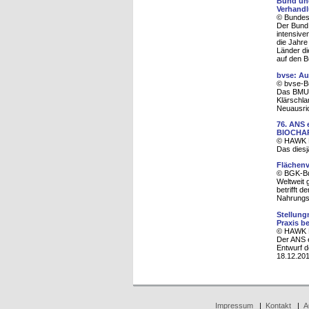
Bund und
Verhandl
© Bundesm
Der Bund
intensive
die Jahre
Länder di
auf den B
bvse: Au
© bvse-B
Das BMUB 
Klärschla
Neuausri
76. ANS 
BIOCHA
© HAWK H
Das diesj
Flächenv
© BGK-Bu
Weltweit 
betrifft 
Nahrungsm
Stellung
Praxis 
© HAWK H
Der ANS e
Entwurf d
18.12.201
Impressum
|
Kontakt
|
A