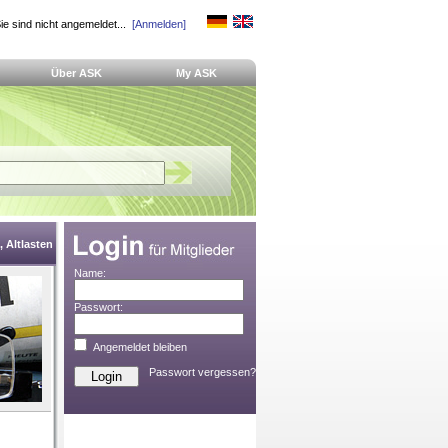
ie sind nicht angemeldet...
[Anmelden]
Über ASK
My ASK
 Altlasten
Name:
Passwort:
Angemeldet bleiben
Passwort vergessen?