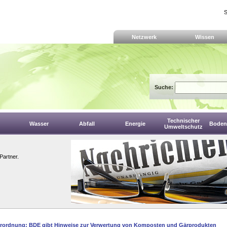
S
Netzwerk
Wissen
Suche:
Technischer
Wasser
Abfall
Energie
Boden,
Umweltschutz
Partner.
rordnung: BDE gibt Hinweise zur Verwertung von Komposten und Gärprodukten