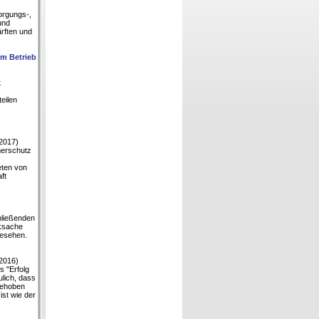
orgungs-,
und
ärften und
im Betrieb
t
eilen
.2017)
herschutz
eten von
ft
hließenden
cksache
gesehen.
.2016)
s "Erfolg
ulich, dass
gehoben
ist wie der