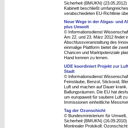
Sicherheit (BMUKN) (23.05.2012)
Kabinett beschließt umfangreich
verabschiedeten EU-Richtlinie übe
Neue Wege in der Abgas- und A
plus Umwelt
© Informationsdienst Wissenschaft
Am 22. und 23. März 2012 findet
Abschlussveranstaltung des Innov
einmalige Plattform bietet die zwe
Chancen und Marktpotenziale plas
Hand kennen zu lernen.
UDE koordiniert Projekt zur Luf
Stadt
© Informationsdienst Wissenschaft
Feinstäube, Benzol, Stickoxid, Bl
Luft und machen auf Dauer krank. 
Ballungsräumen. Die EU hat desha
um europaweit für saubere Luft zu s
Immissionen einheitliche Messme
Tag der Ozonschicht
© Bundesministerium für Umwelt, 
Sicherheit (BMUKN) (16.09.2010)
Montrealer Protokoll: Ozonschicht