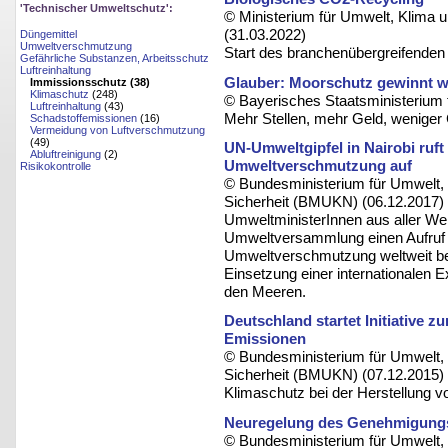
'Technischer Umweltschutz':
© Ministerium für Umwelt, Klima 
(31.03.2022)
Düngemittel
Umweltverschmutzung
Start des branchenübergreifende
Gefährliche Substanzen, Arbeitsschutz
Luftreinhaltung
Glauber: Moorschutz gewinnt we
Immissionsschutz (38)
Klimaschutz
(248)
© Bayerisches Staatsministerium 
Luftreinhaltung
(43)
Mehr Stellen, mehr Geld, wenige
Schadstoffemissionen
(16)
Vermeidung von Luftverschmutzung
(49)
UN-Umweltgipfel in Nairobi ruf
Abluftreinigung
(2)
Umweltverschmutzung auf
Risikokontrolle
© Bundesministerium für Umwelt, 
Sicherheit (BMUKN) (06.12.2017)
UmweltministerInnen aus aller We
Umweltversammlung einen Aufruf
Umweltverschmutzung weltweit be
Einsetzung einer internationalen 
den Meeren.
Deutschland startet Initiative 
Emissionen
© Bundesministerium für Umwelt, 
Sicherheit (BMUKN) (07.12.2015)
Klimaschutz bei der Herstellung v
Neuregelung des Genehmigungsr
© Bundesministerium für Umwelt, 