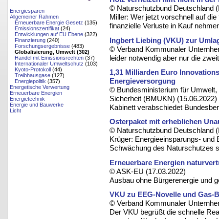
© Naturschutzbund Deutschland (
Energiesparen
Miller: Wer jetzt vorschnell auf di
Allgemeiner Rahmen
Erneuerbare Energie Gesetz
(135)
finanzielle Verluste in Kauf nehm
Emissionszertifikat
(24)
Entwicklungen auf EU Ebene
(322)
Ingbert Liebing (VKU) zur Umla
Finanzierung
(240)
Forschungsergebnisse
(483)
© Verband Kommunaler Unternhem
Globalisierung, Umwelt (302)
leider notwendig aber nur die zwe
Handel mit Emissionsrechten
(37)
Internationaler Umweltschutz
(103)
Kyoto-Protokoll
(44)
1,31 Milliarden Euro Innovation
Treibhausgase
(127)
Energieversorgung
Energiepolitik
(357)
Energetische Verwertung
© Bundesministerium für Umwelt, 
Erneuerbare Energien
Sicherheit (BMUKN) (15.06.2022)
Energietechnik
Energie und Bauwerke
Kabinett verabschiedet Bundesber
Licht
Osterpaket mit erheblichen Un
© Naturschutzbund Deutschland (
Krüger: Energieeinsparungs- und E
Schwächung des Naturschutzes st
Erneuerbare Energien naturvert
© ASK-EU (17.03.2022)
Ausbau ohne Bürgerenergie und ge
VKU zu EEG-Novelle und Gas-Bev
© Verband Kommunaler Unternhem
Der VKU begrüßt die schnelle Rea