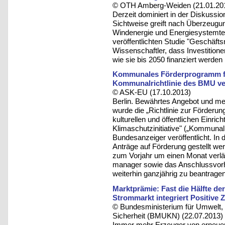
© OTH Amberg-Weiden (21.01.20
Derzeit dominiert in der Diskussi
Sichtweise greift nach Überzeugun
Windenergie und Energiesystemtec
veröffentlichten Studie "Geschäft
Wissenschaftler, dass Investition
wie sie bis 2050 finanziert werden
Kommunales Förderprogramm für
Kommunalrichtlinie des BMU ver
© ASK-EU (17.10.2013)
Berlin. Bewährtes Angebot und meh
wurde die „Richtlinie zur Förderun
kulturellen und öffentlichen Einr
Klimaschutzinitiative" („Kommunal
Bundesanzeiger veröffentlicht. In
Anträge auf Förderung gestellt wer
zum Vorjahr um einen Monat verlä
manager sowie das Anschlussvor
weiterhin ganzjährig zu beantragen
Marktprämie: Fast die Hälfte der
Strommarkt integriert Positive
© Bundesministerium für Umwelt, 
Sicherheit (BMUKN) (22.07.2013)
Immer mehr Erzeuger von erneuer