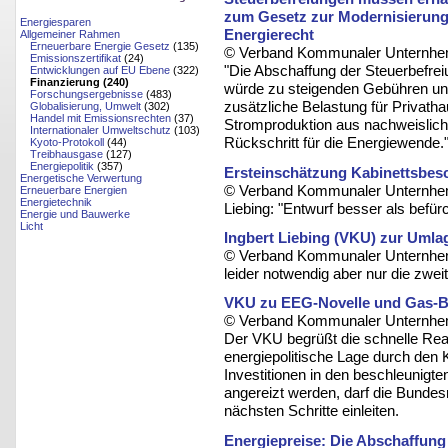
zum Gesetz zur Modernisierung
Energiesparen
Energierecht
Allgemeiner Rahmen
Erneuerbare Energie Gesetz
(135)
© Verband Kommunaler Unternhem
Emissionszertifikat
(24)
"Die Abschaffung der Steuerbefrei
Entwicklungen auf EU Ebene
(322)
Finanzierung (240)
würde zu steigenden Gebühren und
Forschungsergebnisse
(483)
zusätzliche Belastung für Privat
Globalisierung, Umwelt
(302)
Handel mit Emissionsrechten
(37)
Stromproduktion aus nachweislich
Internationaler Umweltschutz
(103)
Rückschritt für die Energiewende.
Kyoto-Protokoll
(44)
Treibhausgase
(127)
Energiepolitik
(357)
Ersteinschätzung Kabinettsbes
Energetische Verwertung
© Verband Kommunaler Unternhem
Erneuerbare Energien
Energietechnik
Liebing: "Entwurf besser als befür
Energie und Bauwerke
Licht
Ingbert Liebing (VKU) zur Umla
© Verband Kommunaler Unternhem
leider notwendig aber nur die zwe
VKU zu EEG-Novelle und Gas-Bev
© Verband Kommunaler Unternhem
Der VKU begrüßt die schnelle Rea
energiepolitische Lage durch den 
Investitionen in den beschleunigt
angereizt werden, darf die Bunde
nächsten Schritte einleiten.
Energiepreise: Die Abschaffung