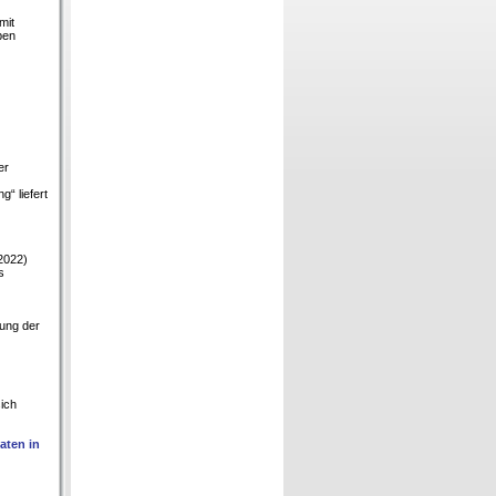
mit
ben
er
“ liefert
2022)
s
lung der
sich
aten in