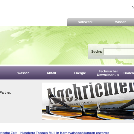
S
Netzwerk
Wissen
Suche:
Technischer
Wasser
Abfall
Energie
Boden,
Umweltschutz
Partner.
rische Zeit – Hunderte Tonnen Müll in Karnevalshochburgen erwartet