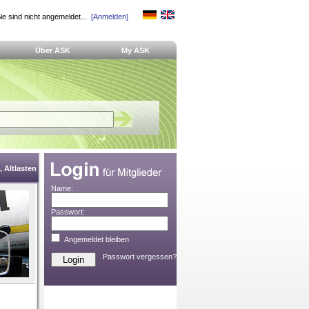
ie sind nicht angemeldet...
[Anmelden]
Über ASK
My ASK
 Altlasten
Name:
Passwort:
Angemeldet bleiben
Passwort vergessen?