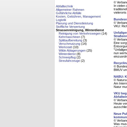
© Verban
In vielen
Abfalltechnik
tradition
Allgemeiner Rahmen
vielerort
Gefährliche Abfälle
Kosten, Gebühren, Management
Bundesra
Logistik
© Verban
Planung und Dienstleistung
VKU: Rich
Stoffliche Verwertung
Strassenreinigung, Winterdienst
Unfallge
Reinigung von Verkehrswegen
(14)
Straßenr
Kehrmaschinen
(7)
© Verban
Splittaufbereitung
(3)
Eine sorg
Verschmutzung
(14)
Entsorgun
Werkstatt
(10)
"Unfallge
Wilde Ablagerungen
(25)
nun wertv
Winterdienst
(8)
einzuordn
Schneepflug
(2)
Streufahrzeuge
(2)
Recyclin
© Bundesm
BMUV unte
NABU: Ki
© Naturs
Am Intern
Natur mu
VKU begr
Abfallwi
© Verban
Heute ver
ausschlie
Neue Pub
kommuna
© Verban
Was muss 