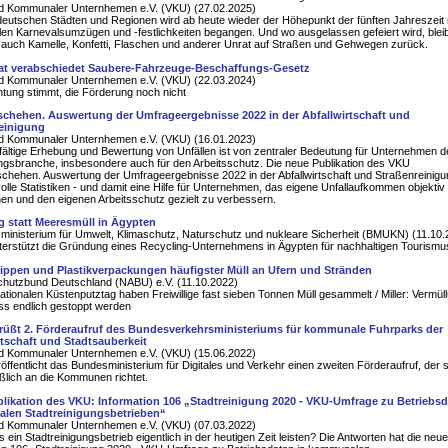
d Kommunaler Unternhemen e.V. (VKU) (27.02.2025)
 deutschen Städten und Regionen wird ab heute wieder der Höhepunkt der fünften Jahreszeit 
ellen Karnevalsumzügen und -festlichkeiten begangen. Und wo ausgelassen gefeiert wird, blei
s auch Kamelle, Konfetti, Flaschen und anderer Unrat auf Straßen und Gehwegen zurück.
t verabschiedet Saubere-Fahrzeuge-Beschaffungs-Gesetz
d Kommunaler Unternhemen e.V. (VKU) (22.03.2024)
tung stimmt, die Förderung noch nicht
schehen. Auswertung der Umfrageergebnisse 2022 in der Abfallwirtschaft und
einigung
d Kommunaler Unternhemen e.V. (VKU) (16.01.2023)
fältige Erhebung und Bewertung von Unfällen ist von zentraler Bedeutung für Unternehmen d
gsbranche, insbesondere auch für den Arbeitsschutz. Die neue Publikation des VKU
schehen. Auswertung der Umfrageergebnisse 2022 in der Abfallwirtschaft und Straßenreinigung
olle Statistiken - und damit eine Hilfe für Unternehmen, das eigene Unfallaufkommen objektiv
en und den eigenen Arbeitsschutz gezielt zu verbessern.
g statt Meeresmüll in Ägypten
inisterium für Umwelt, Klimaschutz, Naturschutz und nukleare Sicherheit (BMUKN) (11.10.
rstützt die Gründung eines Recycling-Unternehmens in Ägypten für nachhaltigen Tourismu
ppen und Plastikverpackungen häufigster Müll an Ufern und Stränden
chutzbund Deutschland (NABU) e.V. (11.10.2022)
ationalen Küstenputztag haben Freiwillige fast sieben Tonnen Müll gesammelt / Miller: Vermül
ss endlich gestoppt werden
üßt 2. Förderaufruf des Bundesverkehrsministeriums für kommunale Fuhrparks der
rtschaft und Stadtsauberkeit
d Kommunaler Unternhemen e.V. (VKU) (15.06.2022)
öffentlicht das Bundesministerium für Digitales und Verkehr einen zweiten Förderaufruf, der 
ßlich an die Kommunen richtet.
likation des VKU: Information 106 „Stadtreinigung 2020 - VKU-Umfrage zu Betriebsd
len Stadtreinigungsbetrieben“
d Kommunaler Unternhemen e.V. (VKU) (07.03.2022)
ein Stadtreinigungsbetrieb eigentlich in der heutigen Zeit leisten? Die Antworten hat die neue