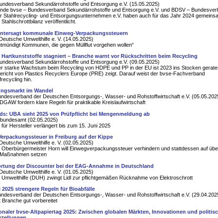
undesverband Sekundärrohstoffe und Entsorgung e.V. (15.05.2025)
ände bvse – Bundesverband Sekundärrohstoffe und Entsorgung e.V. und BDSV – Bundesve
 Stahlrecycling- und Entsorgungsunternehmen e.V. haben auch für das Jahr 2024 gemeins
Stahlschrottbilanz veröffentlicht.
untersagt kommunale Einweg-Verpackungssteuern
Deutsche Umwelthilfe e. V. (14.05.2025)
tmündigt Kommunen, die gegen Müllflut vorgehen wollen“
r Hartkunststoffe stagniert – Branche warnt vor Rückschritten beim Recycling
undesverband Sekundärrohstoffe und Entsorgung e.V. (09.05.2025)
r starke Wachstum beim Recycling von HDPE und PP in der EU ist 2023 ins Stocken geraten
Bericht von Plastics Recyclers Europe (PRE) zeigt. Darauf weist der bvse-Fachverband
frecycling hin.
ungsmarkt im Wandel
ndesverband der Deutschen Entsorgungs-, Wasser- und Rohstoffwirtschaft e.V. (05.05.202
GAW fordern klare Regeln für praktikable Kreislaufwirtschaft
: UBA sieht 2025 von Prüfpflicht bei Mengenmeldung ab
bundesamt (02.05.2025)
t für Hersteller verlängert bis zum 15. Juni 2025
erpackungssteuer in Freiburg auf der Kippe
Deutsche Umwelthilfe e. V. (02.05.2025)
 Oberbürgermeister Horn will Einwegverpackungssteuer verhindern und stattdessen auf üb
ge Maßnahmen setzen
rtung der Discounter bei der EAG-Annahme in Deutschland
Deutsche Umwelthilfe e. V. (01.05.2025)
Umwelthilfe (DUH) zwingt Lidl zur pflichtgemäßen Rücknahme von Elektroschrott
i 2025 strengere Regeln für Bioabfälle
ndesverband der Deutschen Entsorgungs-, Wasser- und Rohstoffwirtschaft e.V. (29.04.202
 Branche gut vorbereitet
ionaler bvse-Altpapiertag 2025: Zwischen globalen Märkten, Innovationen und politis
stellungen