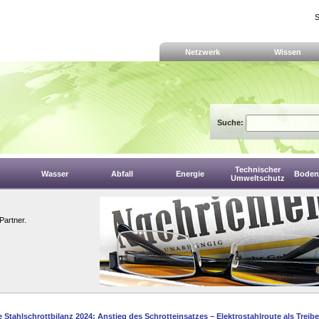
S
Netzwerk
Wissen
Suche:
Technischer
Wasser
Abfall
Energie
Boden,
Umweltschutz
Partner.
 Stahlschrottbilanz 2024: Anstieg des Schrotteinsatzes – Elektrostahlroute als Treibe