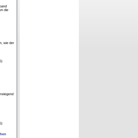
rband
am die
, wie der
5)
erwiegend
5)
chen