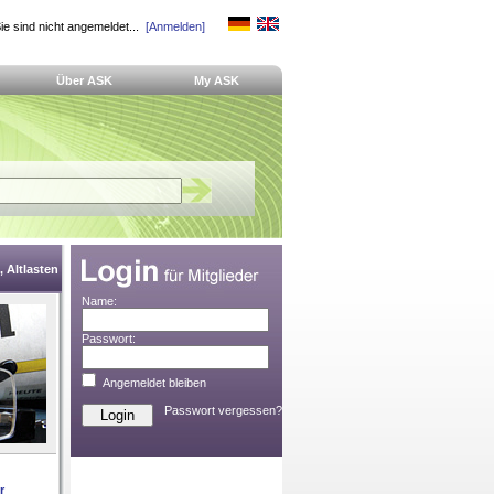
ie sind nicht angemeldet...
[Anmelden]
Über ASK
My ASK
 Altlasten
Name:
Passwort:
Angemeldet bleiben
Passwort vergessen?
r