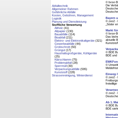
© bvse-B
Die Verb
Abfalltechnik
Deutscher
Allgemeiner Rahmen
Deutsche 
Gefährliche Abfälle
Kosten, Gebühren, Management
Bayern 
Logistik
© zeo2 - 
Planung und Dienstleistung
„Söder en
Stoffliche Verwertung
Altholz
(41)
Markt fü
Altpapier
(130)
© bvse-B
Bauabfälle
(114)
Das bishe
Bioabfall
(211)
aktuelle 
Elektro- und Elektronikaltgeräte
(321)
Kunststof
Gewerbeabfälle
(44)
Grobschrott
(50)
Verpack
Grüngut
(17)
© BDE Bu
Haushaltsgroßgeräte, Kühlgeräte
BDE und D
(25)
Klärschlamm
(75)
EWKFonds
Problemabfall
(28)
© Umwelt
Sperrmüll
(30)
Meldefris
Verpackungsabfälle
(595)
Kunststoff
(228)
Einweg-V
Strassenreinigung, Winterdienst
© zeo2 - 
Freiburgs
freiwilli
Verantwo
© zeo2 - 
Deutsche 
Ab 1. Ma
© BDE Bu
BDE sieht
Internat
Weichen