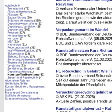
Recycling
Abfalltechnik
© Verband Kommunaler Unternhem
Trenntechnik
(78)
Altholzaufbereitung
(10)
Das bisher starke Wachstum beim
Altlasten
(42)
ins Stocken geraten, wie der aktu
Bauausführung
(20)
E-Schrott Verwertung
(335)
zeigt. Darauf weist der bvse-Fach
Deponiebewirtschaftung
(21)
Deponiegas, Verdichter
(28)
Verpackungsmarkt im Wandel
Deponierung
(106)
Pressen
(227)
© BDE Bundesverband der Deutsc
Kompostierung
(91)
Rohstoffwirtschaft e.V. (05.05.202
Korrosion
(7)
MBA
(62)
BDE und DGAW fordern klare Regeln
Nachsorge
(31)
Feuerungstechnik
(31)
Kunststoffe setzen Kurs Richtun
Kraft-Wärme-Kopplung
(77)
Sickerwasser
(19)
© BDE Bundesverband der Deutsc
Siebung, Sichtung
(17)
Rohstoffwirtschaft e.V. (11.03.202
Sortierung, Aufbereitung
(501)
Thermische Behandlung
(122)
Positionspapier überarbeitet
Vergärung
(73)
Zerkleinerer, Shredder
(11)
PET-Recycling in Gefahr: Wie F
Deponiesanierung
(1)
Kunststoffaufbereitung (82)
© bvse-Bundesverband Sekundärro
Steuer- und Regeltechnik
(4)
Seit gut einem Jahr unterliegen a
Allgemeiner Rahmen
Gefährliche Abfälle
Milchprodukte der Pfandpflicht.
Kosten, Gebühren, Management
Logistik
Verpackungsrecycling gelingt nu
Planung und Dienstleistung
Stoffliche Verwertung
© ASK-EU (21.01.2025)
Strassenreinigung, Winterdienst
Aktuelle Zahlen, positive Trends 
Kunststoffgranulatverlust – Rat