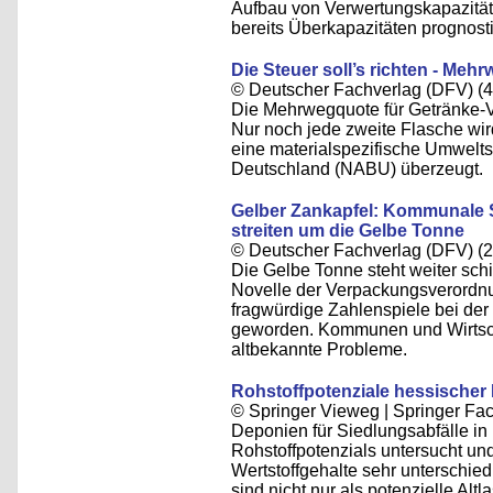
Aufbau von Verwertungskapazität
bereits Überkapazitäten prognostiz
Die Steuer soll’s richten - M
© Deutscher Fachverlag (DFV) (4
Die Mehrwegquote für Getränke-Ve
Nur noch jede zweite Flasche wird
eine materialspezifische Umwelts
Deutschland (NABU) überzeugt.
Gelber Zankapfel: Kommunale 
streiten um die Gelbe Tonne
© Deutscher Fachverlag (DFV) (2
Die Gelbe Tonne steht weiter schie
Novelle der Verpackungsverordnu
fragwürdige Zahlenspiele bei der
geworden. Kommunen und Wirtsch
altbekannte Probleme.
Rohstoffpotenziale hessischer
© Springer Vieweg | Springer F
Deponien für Siedlungsabfälle in
Rohstoffpotenzials untersucht und
Wertstoffgehalte sehr unterschied
sind nicht nur als potenzielle Al