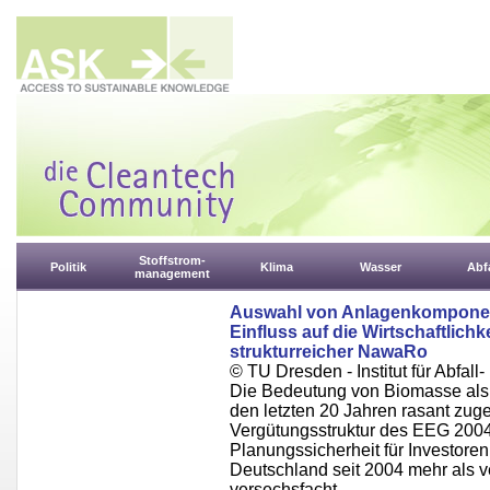
Stoffstrom-
Politik
Klima
Wasser
Abfa
management
Auswahl von Anlagenkomponent
Einfluss auf die Wirtschaftlich
strukturreicher NawaRo
© TU Dresden - Institut für Abfall-
Die Bedeutung von Biomasse als E
den letzten 20 Jahren rasant zu
Vergütungsstruktur des EEG 200
Planungssicherheit für Investoren
Deutschland seit 2004 mehr als ve
versechsfacht.