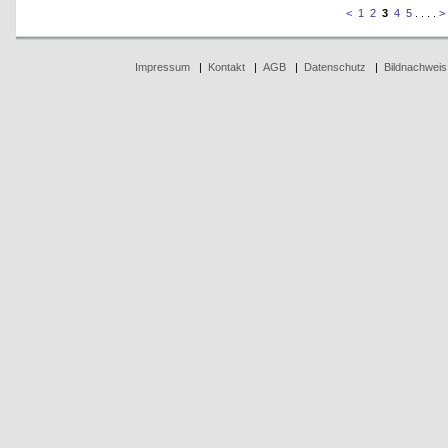
<
1
2
3
4
5
. . . .
>
Impressum
|
Kontakt
|
AGB
|
Datenschutz
|
Bildnachweis