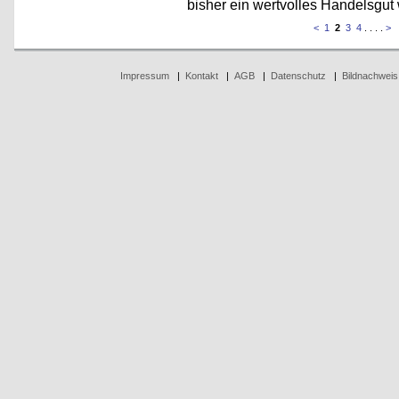
bisher ein wertvolles Handelsgut 
<
1
2
3
4
. . . .
>
Impressum
|
Kontakt
|
AGB
|
Datenschutz
|
Bildnachweis