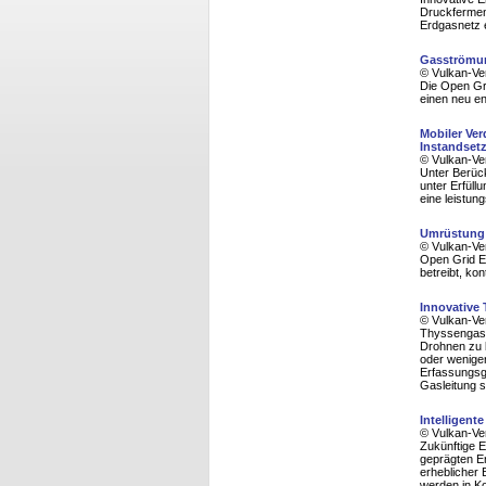
Druckferment
Erdgasnetz 
Gasströmun
© Vulkan-Ve
Die Open Gr
einen neu 
Mobiler Ver
Instandse
© Vulkan-Ve
Unter Berück
unter Erfül
eine leistung
Umrüstung 
© Vulkan-Ve
Open Grid E
betreibt, ko
Innovative 
© Vulkan-Ve
Thyssengas h
Drohnen zu b
oder wenige
Erfassungsge
Gasleitung s
Intelligent
© Vulkan-Ve
Zukünftige 
geprägten E
erheblicher
werden in Ko