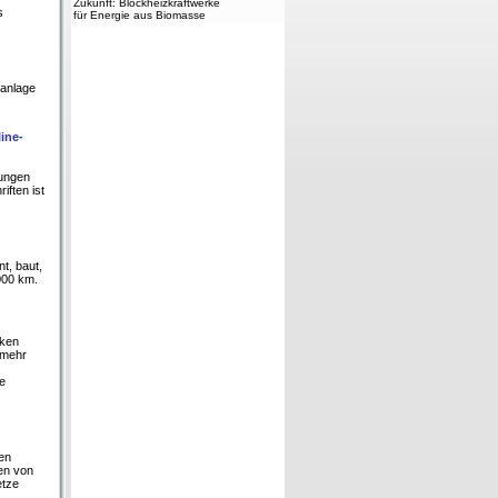
Zukunft: Blockheizkraftwerke
s
für Energie aus Biomasse
ranlage
ine-
tungen
ften ist
t, baut,
.000 km.
rken
 mehr
ie
en
en von
etze