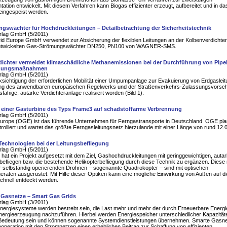
ation entwickelt. Mit diesem Verfahren kann Biogas effizienter erzeugt, aufbereitet und in da
eingespeist werden.
gswächter für Hochdruckleitungen – Detailbetrachtung der Sicherheitstechnik
rlag GmbH (5/2011)
id Europe GmbH verwendet zur Absicherung der flexiblen Leitungen an der Kolbenverdichte
entwickelten Gas-Strömungswächter DN250, PN100 von WAGNER-SMS.
dichter vermeidet klimaschädliche Methanemissionen bei der Durchführung von Pipel
tzungsmaßnahmen
rlag GmbH (5/2011)
sichtigung der erforderlichen Mobilität einer Umpumpanlage zur Evakuierung von Erdgaslei
lung des anwendbaren europäischen Regelwerks und der Straßenverkehrs-Zulassungsvorschri
sfähige, autarke Verdichteranlage realisiert worden (Bild 1).
einer Gasturbine des Typs Frame3 auf schadstoffarme Verbrennung
rlag GmbH (5/2011)
urope (OGE) ist das führende Unternehmen für Ferngastransporte in Deutschland. OGE plan
ntrolliert und wartet das größte Ferngasleitungsnetz hierzulande mit einer Länge von rund 12
Technologien bei der Leitungsbefliegung
rlag GmbH (5/2011)
at ein Projekt aufgesetzt mit dem Ziel, Gashochdruckleitungen mit geringgewichtigen, auta
efliegen bzw. die bestehende Helikopterbefliegung durch diese Technik zu ergänzen. Diese
r selbständig operierenden Drohnen – sogenannte Quadrokopter – sind mit optischen
räten ausgerüstet. Mit Hilfe dieser Optiken kann eine mögliche Einwirkung von Außen auf d
chnell entdeckt werden.
e Gasnetze – Smart Gas Grids
rlag GmbH (3/2011)
Energiesysteme werden bestrebt sein, die Last mehr und mehr der durch Erneuerbare Energi
nergieerzeugung nachzuführen. Hierbei werden Energiespeicher unterschiedlicher Kapazität
 Bedeutung sein und können sogenannte Systemdienstleistungen übernehmen. Smarte Gasn
operation mit den Stromnetzen einen erheblichen Beitrag zur Schaffung von effizienten