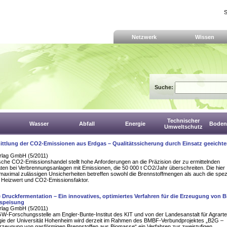
S
Netzwerk
Wissen
Suche:
Technischer
Wasser
Abfall
Energie
Boden,
Umweltschutz
ittlung der CO2-Emissionen aus Erdgas – Qualitätssicherung durch Einsatz geeichte
rlag GmbH (5/2011)
che CO2-Emissionshandel stellt hohe Anforderungen an die Präzision der zu ermittelnden
en bei Verbrennungsanlagen mit Emissionen, die 50 000 t CO2/Jahr überschreiten. Die hier
maximal zulässigen Unsicherheiten betreffen sowohl die Brennstoffmengen als auch die spez
Heizwert und CO2-Emissionsfaktor.
 Druckfermentation – Ein innovatives, optimiertes Verfahren für die Erzeugung von 
nspeisung
rlag GmbH (5/2011)
W-Forschungsstelle am Engler-Bunte-Institut des KIT und von der Landesanstalt für Agrart
gie der Universität Hohenheim wird derzeit im Rahmen des BMBF-Verbundprojektes „B2G –
Erzeugung von gasförmigen Brennstoffen aus Biomasse“ ein Verfahren zur zweistufigen