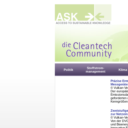
Stoffstrom-
Politik
Klima
management
Präzise Erm
Messgeräte
© Vulkan-Ve
Der europäis
Emissionsdat
geforderten 
Kenngrößen 
Zweistufige
zur Netzei
© Vulkan-Ve
Von der DVG
und Bioener
Innovative 