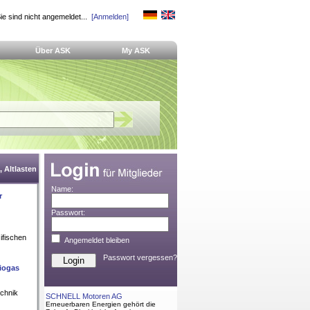
ie sind nicht angemeldet...
[Anmelden]
Über ASK
My ASK
 Altlasten
Name:
r
Passwort:
ifischen
Angemeldet bleiben
Passwort vergessen?
Biogas
echnik
SCHNELL Motoren AG
Erneuerbaren Energien gehört die