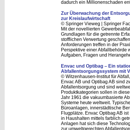
dadurch ein Millionenschaden ent
Zur Überwachung der Entsorg
zur Kreislaufwirtschaft
© Springer Vieweg | Springer F
Mit der novellierten Gewerbeabfa
Grundlagen für die getrennte Erf
stofflichen Verwertung geschaffen.
Anforderungen treffen in der Prax
Perspektive einer Abfallbehörde
Aufgaben, Fragen und Herangehe
Envac und Optibag – Ein statio
Abfallentsorgungssystem mit 
© Witzenhausen-Institut für Abfa
Envac AB und Optibag AB sind z
Abfallentsorgung und sind weltwei
Produktkategorien sollen in diese
Jahr 1961 die vakuumbasierte Abf
Systeme heute weltweit. Typisc
Büroanlagen, innerstädtische Be
Flugplätze. Envac Optibag AB ist 
in Haushalten mittels farblich getr
Anlagen hat sich diese Technologi
zur umweltgerechten Abfallentso