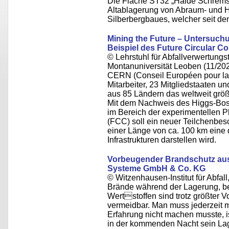
Die Fläche ST32 „Halde Schrems“ 
Altablagerung von Abraum- und Hü
Silberbergbaues, welcher seit de
Mining the Future – Untersuc
Beispiel des Future Circular C
© Lehrstuhl für Abfallverwertungst
Montanuniversität Leoben (11/20
CERN (Conseil Européen pour la 
Mitarbeiter, 23 Mitgliedstaaten u
aus 85 Ländern das weltweit größ
Mit dem Nachweis des Higgs-Boso
im Bereich der experimentellen Ph
(FCC) soll ein neuer Teilchenbes
einer Länge von ca. 100 km eine 
Infrastrukturen darstellen wird.
Vorbeugender Brandschutz aus S
Systeme GmbH & Co. KG
© Witzenhausen-Institut für Abfa
Brände während der Lagerung, be
Wertstoffen sind trotz größter V
vermeidbar. Man muss jederzeit m
Erfahrung nicht machen musste, i
in der kommenden Nacht sein Lag