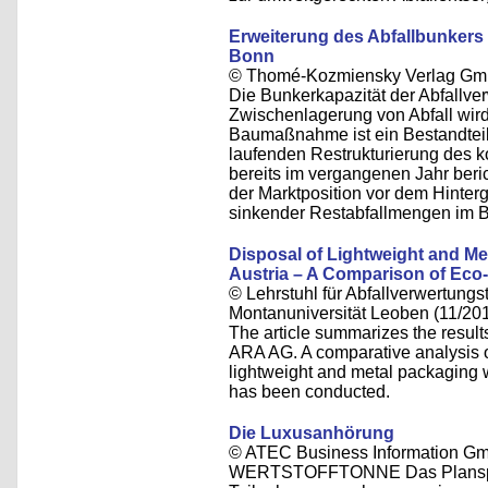
Erweiterung des Abfallbunkers 
Bonn
© Thomé-Kozmiensky Verlag Gm
Die Bunkerkapazität der Abfall
Zwischenlagerung von Abfall wird 
Baumaßnahme ist ein Bestandteil
laufenden Restrukturierung des
bereits im vergangenen Jahr beri
der Marktposition vor dem Hinter
sinkender Restabfallmengen im 
Disposal of Lightweight and M
Austria – A Comparison of Eco-
© Lehrstuhl für Abfallverwertungst
Montanuniversität Leoben (11/20
The article summarizes the result
ARA AG. A comparative analysis o
lightweight and metal packaging
has been conducted.
Die Luxusanhörung
© ATEC Business Information Gm
WERTSTOFFTONNE Das Planspiel