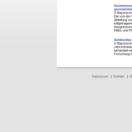
Ausweisung
geostatist
© Bayerisch
Die von der
Ableitung vo
luftgetragen
Ausgrenzung 
PAKs und PC
Antibiotika
© Bayerisch
Jahrzehntela
behandelt we
Forschung f
Impressum
|
Kontakt
|
A