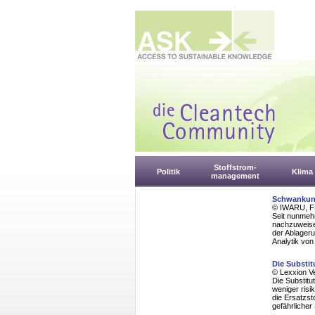
Stoffstrom-
Politik
Klima
management
Schwankung
© IWARU, FH
Seit nunmehr
nachzuweise
der Ablager
Analytik von
Die Substit
© Lexxion V
Die Substitu
weniger risi
die Ersatzst
gefährlicher 