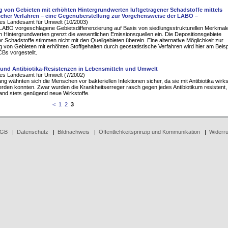
 von Gebieten mit erhöhten Hintergrundwerten luftgetragener Schadstoffe mittels
ischer Verfahren – eine Gegenüberstellung zur Vorgehensweise der LABO –
es Landesamt für Umwelt (10/2003)
 LABO vorgeschlagene Gebietsdifferenzierung auf Basis von siedlungsstrukturellen Merkmal
n Hintergrundwerten grenzt die wesentlichen Emissionsquellen ein. Die Depositionsgebiete
er Schadstoffe stimmen nicht mit den Quellgebieten überein. Eine alternative Möglichkeit zur
von Gebieten mit erhöhten Stoffgehalten durch geostatistische Verfahren wird hier am Beisp
Bs vorgestellt.
 und Antibiotika-Resistenzen in Lebensmitteln und Umwelt
es Landesamt für Umwelt (7/2002)
ng wähnten sich die Menschen vor bakteriellen Infektionen sicher, da sie mit Antibiotika wir
rden konnten. Zwar wurden die Krankheitserreger rasch gegen jedes Antibiotikum resistent,
and stets genügend neue Wirkstoffe.
<
1
2
3
GB
|
Datenschutz
|
Bildnachweis
|
Öffentlichkeitsprinzip und Kommunikation
|
Widerru