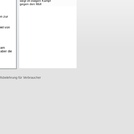
siegt im ewigen Kampf
gegen den Müll
en zur
iel von
ksam
 aber die
fsbelehrung für Verbraucher