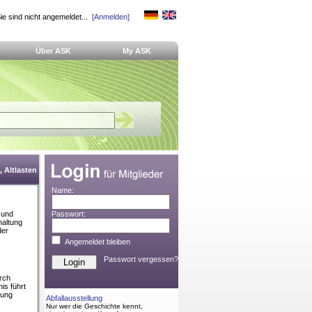
ie sind nicht angemeldet...
[Anmelden]
Über ASK
My ASK
 Altlasten
Name:
 und
Passwort:
haltung
der
Angemeldet bleiben
Passwort vergessen?
urch
is führt
dung
Abfallausstellung
Nur wer die Geschichte kennt,