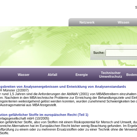
S
Netzwerk
Wissen
Suche:
Technischer
Wasser
Abfall
Energie
Boden,
Umweltschutz
sbreiten von Analysenergebnissen und Entwicklung von Analysenstandards
 Münster (2/2007)
 rund 1,5 Jahren sind die Anforderungen der AbfAblV (2001) von MBABetreibern einzuhalten
n. Nachdem in den MBA technische Probleme zur Erreichung der Behandlungsziele und Ein
ungskriterien weitestgehend gelöst werden konnten, wurden zunehmend Schwierigkeiten bei 
 Austragsmaterial aus MBA festgestellt.
ution gefährlicher Stoffe im europäischen Recht (Teil 1)
erlagsgesellschaft mbH (10/2005)
tion gefährlicher Stoffe, also von Stoffen mit einem Risikopotential für Mensch und Umwelt, d
koreiche Alternativen hat im Europäischen Recht bisher wenig Beachtung gefunden. Im Ergebn
offprüfung zu einem oder zu mehreren Ersatzstoffen oder zu einer Technik ohne die Verwen
Stoffe.