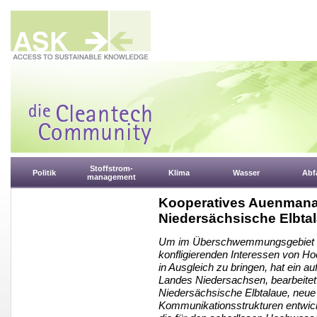
Stoffstrom-
Politik
Klima
Wasser
Abfa
management
Kooperatives Auenmana
Niedersächsische Elbta
Um im Überschwemmungsgebiet der
konfligierenden Interessen von H
in Ausgleich zu bringen, hat ein a
Landes Niedersachsen, bearbeitet
Niedersächsische Elbtalaue, neue s
Kommunikationsstrukturen entwicke