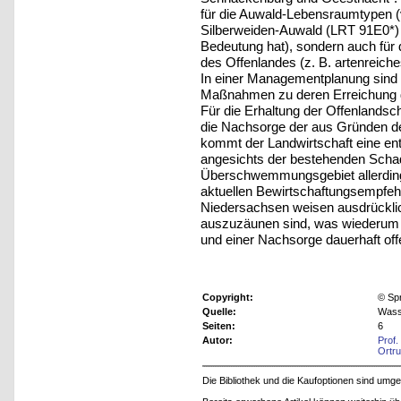
für die Auwald-Lebensraumtypen 
Silberweiden-Auwald (LRT 91E0*) 
Bedeutung hat), sondern auch fü
des Offenlandes (z. B. artenreich
In einer Managementplanung sind 
Maßnahmen zu deren Erreichung 
Für die Erhaltung der Offenlandsc
die Nachsorge der aus Gründen de
kommt der Landwirtschaft eine ent
angesichts der bestehenden Schad
Überschwemmungsgebiet allerdings
aktuellen Bewirtschaftungsempfe
Niedersachsen weisen ausdrücklic
auszuzäunen sind, was wiederum d
und einer Nachsorge dauerhaft off
Copyright:
© Sp
Quelle:
Wasse
Seiten:
6
Autor:
Prof.
Ortr
Die Bibliothek und die Kaufoptionen sind um