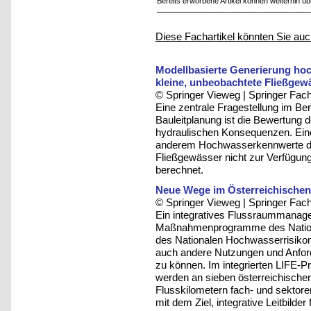
Bereits erworbene Artikel können weiterhin ü
Diese Fachartikel könnten Sie auc
Modellbasierte Generierung ho
kleine, unbeobachtete Fließgew
© Springer Vieweg | Springer F
Eine zentrale Fragestellung im Be
Bauleitplanung ist die Bewertung
hydraulischen Konsequenzen. Eine 
anderem Hochwasserkennwerte dar,
Fließgewässer nicht zur Verfügung
berechnet.
Neue Wege im Österreichische
© Springer Vieweg | Springer F
Ein integratives Flussraummanage
Maßnahmenprogramme des Nationa
des Nationalen Hochwasserrisiko
auch andere Nutzungen und Anfor
zu können. Im integrierten LIFE-Pro
werden an sieben österreichische
Flusskilometern fach- und sektor
mit dem Ziel, integrative Leitbil