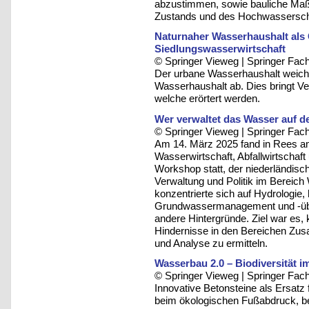
abzustimmen, sowie bauliche Ma
Zustands und des Hochwassersch
Naturnaher Wasserhaushalt als
Siedlungswasserwirtschaft
© Springer Vieweg | Springer F
Der urbane Wasserhaushalt weicht 
Wasserhaushalt ab. Dies bringt V
welche erörtert werden.
Wer verwaltet das Wasser auf d
© Springer Vieweg | Springer F
Am 14. März 2025 fand in Rees am
Wasserwirtschaft, Abfallwirtschaft
Workshop statt, der niederländis
Verwaltung und Politik im Berei
konzentrierte sich auf Hydrologie,
Grundwassermanagement und -übe
andere Hintergründe. Ziel war es,
Hindernisse in den Bereichen Zu
und Analyse zu ermitteln.
Wasserbau 2.0 – Biodiversität i
© Springer Vieweg | Springer F
Innovative Betonsteine als Ersatz 
beim ökologischen Fußabdruck, be