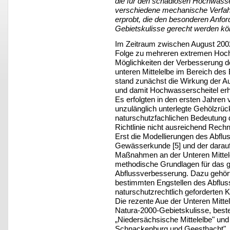
die für den schadlosen Hochwass
verschiedene mechanische Verfah
erprobt, die den besonderen Anfor
Gebietskulisse gerecht werden kö
Im Zeitraum zwischen August 2002
Folge zu mehreren extremen Hoch
Möglichkeiten der Verbesserung 
unteren Mittelelbe im Bereich des
stand zunächst die Wirkung der A
und damit Hochwasserscheitel er
Es erfolgten in den ersten Jahren v
unzulänglich unterlegte Gehölzrüc
naturschutzfachlichen Bedeutung
Richtlinie nicht ausreichend Rech
Erst die Modellierungen des Abflu
Gewässerkunde [5] und der darau
Maßnahmen an der Unteren Mittelel
methodische Grundlagen für das 
Abflussverbesserung. Dazu gehört
bestimmten Engstellen des Abfluss
naturschutzrechtlich geforderte
Die rezente Aue der Unteren Mittel
Natura-2000-Gebietskulisse, bes
„Niedersächsische Mittelelbe" un
Schnackenburg und Geesthacht". Ei