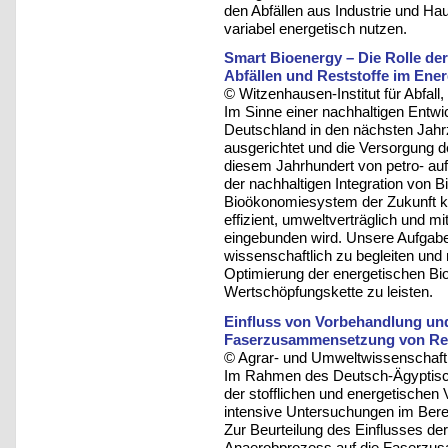
den Abfällen aus Industrie und Ha
variabel energetisch nutzen.
Smart Bioenergy – Die Rolle de
Abfällen und Reststoffe im Ener
© Witzenhausen-Institut für Abfa
Im Sinne einer nachhaltigen Entw
Deutschland in den nächsten Jahr
ausgerichtet und die Versorgung de
diesem Jahrhundert von petro- auf 
der nachhaltigen Integration von B
Bioökonomiesystem der Zukunft ka
effizient, umweltverträglich und 
eingebunden wird. Unsere Aufgabe i
wissenschaftlich zu begleiten und 
Optimierung der energetischen B
Wertschöpfungskette zu leisten.
Einfluss von Vorbehandlung und
Faserzusammensetzung von Re
© Agrar- und Umweltwissenschaftli
Im Rahmen des Deutsch-Ägyptis
der stofflichen und energetischen
intensive Untersuchungen im Bere
Zur Beurteilung des Einflusses d
Anaerobprozess auf die Faserzu