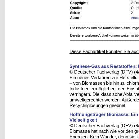
Copyright:
© De
Quelle:
Okto
Seiten:
2
Autor:
Anet
Die Bibliothek und die Kaufoptionen sind um
Bereits erworbene Artikel können weiterhin ü
Diese Fachartikel könnten Sie auc
Synthese-Gas aus Reststoffen: 
© Deutscher Fachverlag (DFV) (4
Ein neues Verfahren zur Herstellu
– von Biomassen bis hin zu chlorha
Industrien ermöglichen, den Einsat
verringern. Die klassische Abfallv
umweltgerechter werden. Außerde
Recyclinglösungen geebnet.
Hoffnungsträger Biomasse: Ein 
Vielseitigkeit
© Deutscher Fachverlag (DFV) (9
Biomasse hat nach wie vor den gr
Energien. Kein Wunder, denn sie ko