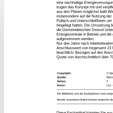
eine nachhaltige Energieversorgu
trugen das Konzept mit und verpfli
aus den Plänen möglichst bald Wirk
insbesondere auf die Nutzung der
Pullach und Unterschleißheim um 
hingelegt hatten. Die Umsetzung l
die Gemeindetochter Geovol Unter
Energiezentrale in Betrieb und d
aufgenommen werden.
Nur drei Jahre nach Inbetriebnahm
Anschlusswert von insgesamt 23 M
beachtlich: Bezogen auf den Ans
Quote von durchschnittlich über 7
Copyright:
© Sp
Quelle:
Wasse
Seiten:
3
Autor:
Dipl
Die Bibliothek und die Kaufoptionen sind um
Bereits erworbene Artikel können weiterhin ü
Diese Fachartikel könnten Sie auc