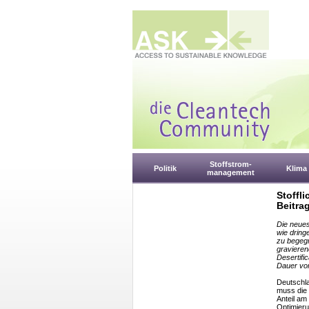
Stoffstrom-
Politik
Klima
management
Stoffl
Beitra
Die neues
wie dring
zu begegn
graviere
Desertifi
Dauer vo
Deutschla
muss die 
Anteil am
Optimieru