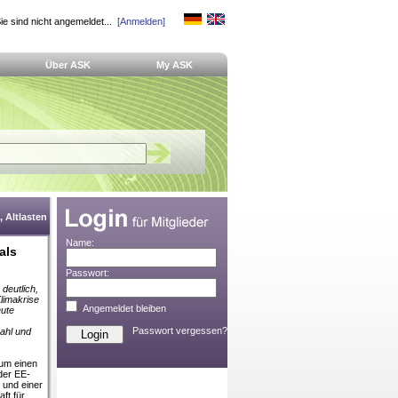
ie sind nicht angemeldet...
[Anmelden]
Über ASK
My ASK
 Altlasten
Name:
als
Passwort:
deutlich,
limakrise
Angemeldet bleiben
eute
Passwort vergessen?
ahl und
Zum einen
der EE-
 und einer
ft für