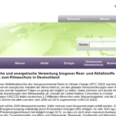
S
Netzwerk
Wissen
Suche:
Technischer
Wasser
Abfall
Energie
Boden,
Umweltschutz
iche und energetische Verwertung biogener Rest- und Abfallstoffe 
g zum Klimaschutz in Deutschland
ten Weltklimaberichte des Intergovernmental Panel on Climate Change (IPCC 2022) machen 
end ein energisches Handeln der Menschheit ist, um den globalen Herausforderungen einer K
en und die negativen Folgen so gering wie möglich zu halten. Dabei zeichnen sich bereits h
nde Auswirkungen des Klimawandels ab. Gemäß der United Nations Convention to Combat
cation (UNCCD) leiden inzwischen 2,3 Milliarden Menschen unter Wasserknappheit, und die Z
n Dürren hat allein seit dem Jahr 2000 um 29 % zugenommen (UNCCD 2022).
nd soll bis 2045 klimaneutral werden. Dafür müssen zwei Voraussetzungen erfüllt werden: 
Energieversorgung vollständig durch Erneuerbare Energien (EE) erfolgen. Im Jahr 2021 lag 
 Primärenergieverbrauch bei lediglich knapp 16 %, so dass es noch eines massiven Ausbaus
ng des Zusammenspiels von Wind- und Solarenergie, Bioenergie, Geothermie und Wasserkra