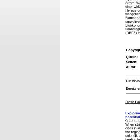
Strom, Wä
einer wir
Herausfor
weitgehen
Biomasse 
umweltver
Bioökonom
unabdingb
(DBFZ) in
Copyrig
Quelle:
Seiten:
Autor:
Die Bibl
Bereits e
Diese Fac
Explorin
potentia
© Lehrstu
When stri
cities in 
the region
scientifi
heating f