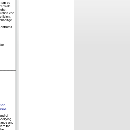
stem zu
zentrale
ichst
gration von
fizient,
chhaltige
szentrums
der
tion
mpact
and of
pecifying
icance and
lism for
 be