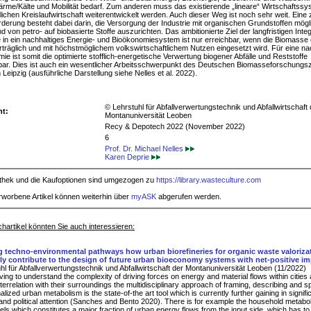
rme/Kälte und Mobilität bedarf. Zum anderen muss das existierende „lineare“ Wirtschaftssy
klichen Kreislaufwirtschaft weiterentwickelt werden. Auch dieser Weg ist noch sehr weit. Eine 
derung besteht dabei darin, die Versorgung der Industrie mit organischen Grundstoffen mögl
d von petro- auf biobasierte Stoffe auszurichten. Das ambitionierte Ziel der langfristigen Inte
in ein nachhaltiges Energie- und Bioökonomiesystem ist nur erreichbar, wenn die Biomasse ef
träglich und mit höchstmöglichem volkswirtschaftlichem Nutzen eingesetzt wird. Für eine na
ie ist somit die optimierte stofflich-energetische Verwertung biogener Abfälle und Reststoffe
ar. Dies ist auch ein wesentlicher Arbeitsschwerpunkt des Deutschen Biomasseforschung
 Leipzig (ausführliche Darstellung siehe Nelles et al. 2022).
© Lehrstuhl für Abfallverwertungstechnik und Abfallwirtschaft 
ht:
Montanuniversität Leoben
Recy & Depotech 2022 (November 2022)
6
Prof. Dr. Michael Nelles
Karen Deprie
iothek und die Kaufoptionen sind umgezogen zu
https://library.wasteculture.com
rworbene Artikel können weiterhin über
myASK
abgerufen werden.
hartikel könnten Sie auch interessieren:
g techno-environmental pathways how urban biorefineries for organic waste valoriza
lly contribute to the design of future urban bioeconomy systems with net-positive i
hl für Abfallverwertungstechnik und Abfallwirtschaft der Montanuniversität Leoben (11/2022)
ving to understand the complexity of driving forces on energy and material flows within cities 
interrelation with their surroundings the multidisciplinary approach of framing, describing and s
alized urban metabolism is the state-of-the art tool which is currently further gaining in signif
c and political attention (Sanches and Bento 2020). There is for example the household metabo
uels which constitutes a major fraction of urban energy flows from the input side, which has to