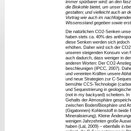
immer spürbarer wird; an den fasz
die Biokohle bietet, um unser Leb
gestalten; und vielleicht auch an 
Vortrag wie auch im nachfolgenden
Wissensstand gegeben sowie erste
Die natürlichen CO2-Senken unser
haben stets ca. 40% des anthrop
diese Senken werden sich jedoch 
erhöhen. Daher wird sich der CO2-
unseren steigenden Konsum von fo
auch dadurch, dass weniger in den
anderen Worten: Der CO2-Anstieg 
beschleunigen (IPCC, 2007). Daher 
und vereinten Kräften unsere Abhä
und neue Strategien zur C-Sequest
bemühte CCS-Technologie (carbon
und Sequestrierung in geologische
(not in my backyard) scheitern. In
Gehalts der Atmosphäre gespeiche
zwischen Boden/Biosphäre und At
(Gigatonnen) Kohlenstoff in beide
Mineralisierung). Kleine Änderung
wenigen Jahrzehnten große Auswi
haben (Lal, 2009) – ebenfalls in b