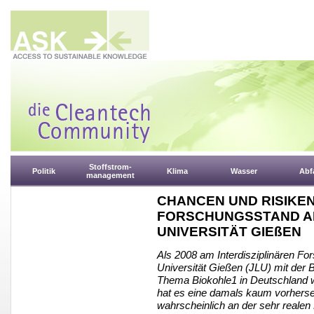
Stoffstrom-
Politik
Klima
Wasser
Abfa
management
CHANCEN UND RISIKEN
FORSCHUNGSSTAND AN
UNIVERSITÄT GIEßEN
Als 2008 am Interdisziplinären Fo
Universität Gießen (JLU) mit der
Thema Biokohle1 in Deutschland wen
hat es eine damals kaum vorherse
wahrscheinlich an der sehr realen