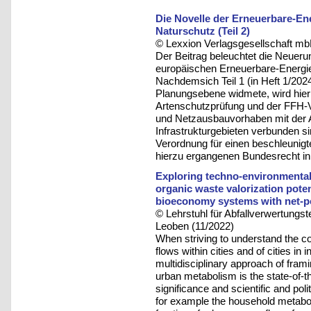
Die Novelle der Erneuerbare-Ene
Naturschutz (Teil 2)
© Lexxion Verlagsgesellschaft mb
Der Beitrag beleuchtet die Neueru
europäischen Erneuerbare-Energie
Nachdemsich Teil 1 (in Heft 1/20
Planungsebene widmete, wird hier d
Artenschutzprüfung und der FFH-Ve
und Netzausbauvorhaben mit der
Infrastrukturgebieten verbunden s
Verordnung für einen beschleunigt
hierzu ergangenen Bundesrecht in
Exploring techno-environmental
organic waste valorization poten
bioeconomy systems with net-po
© Lehrstuhl für Abfallverwertungst
Leoben (11/2022)
When striving to understand the co
flows within cities and of cities in 
multidisciplinary approach of frami
urban metabolism is the state-of-the
significance and scientific and pol
for example the household metabol