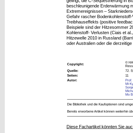
gelingt, die C-Sequestrierung in B
beschleunigende Erderwärmung m
Extremereignissen – Starkniedersc
Gefahr rascher Bodenkohlenstoff-V
Treibhauseffekts (positive feedba
Beispiele sind der Hitzesommer 2
Kohlenstoff- Verlusten (Ciais et a
Hitzewelle 2010 in Russland (Barri
oder Australien oder die derzeitige
© HA
Copyright:
Ress
Quelle:
72. 
Seiten:
11
Autor:
Prof
Mi-K
Sonj
Mich
Mo B
Die Bibliothek und die Kaufoptionen sind um
Bereits erworbene Artikel können weiterhin ü
Diese Fachartikel könnten Sie auc