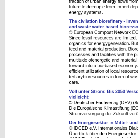
fraction of urban energy flows from
future to decouple from import d
energy systems.
The civilation biorefinery - inven
and waste water based bioresso
© European Compost Network ECN
Since fossil resources are limited,
organics for energygeneration. But
feed and material production. Bior
processes and facilities with the 
multitude ofenergetic and material
forward into a bio-based economy. C
efficient utilization of local reso
tertiarybioresources in form of wa
care.
Voll unter Strom: Bis 2050 Ver
vielleicht:
© Deutscher Fachverlag (DFV) (8
Die Europäische Klimastiftung (EC
Stromversorgung der Zukunft veröff
Der Energiesektor in Mittel- u
© IDCED e.V. Internationales Dia
Überblick über den Energiesektor 