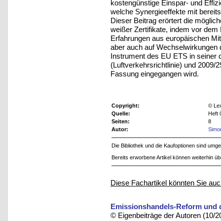
kostengünstige Einspar- und Effi
welche Synergieeffekte mit bereit
Dieser Beitrag erörtert die mögli
weißer Zertifikate, indem vor dem
Erfahrungen aus europäischen Mit
aber auch auf Wechselwirkungen 
Instrument des EU ETS in seiner 
(Luftverkehrsrichtlinie) und 2009/
Fassung eingegangen wird.
Copyright:
© Le
Quelle:
Heft 
Seiten:
8
Autor:
Simo
Die Bibliothek und die Kaufoptionen sind um
Bereits erworbene Artikel können weiterhin ü
Diese Fachartikel könnten Sie auc
Emissionshandels-Reform und da
© Eigenbeiträge der Autoren (10/2