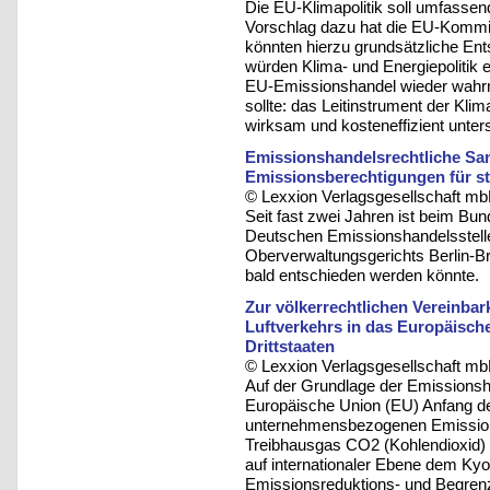
Die EU-Klimapolitik soll umfassen
Vorschlag dazu hat die EU-Kommis
könnten hierzu grundsätzliche Ent
würden Klima- und Energiepolitik
EU-Emissionshandel wieder wahrn
sollte: das Leitinstrument der Kli
wirksam und kosteneffizient unter
Emissionshandelsrechtliche Sa
Emissionsberechtigungen für st
© Lexxion Verlagsgesellschaft mb
Seit fast zwei Jahren ist beim Bu
Deutschen Emissionshandelsstelle
Oberverwaltungsgerichts Berlin-B
bald entschieden werden könnte.
Zur völkerrechtlichen Vereinbar
Luftverkehrs in das Europäisch
Drittstaaten
© Lexxion Verlagsgesellschaft mb
Auf der Grundlage der Emissionsha
Europäische Union (EU) Anfang d
unternehmensbezogenen Emissio
Treibhausgas CO2 (Kohlendioxid) e
auf internationaler Ebene dem Ky
Emissionsreduktions- und Begrenz