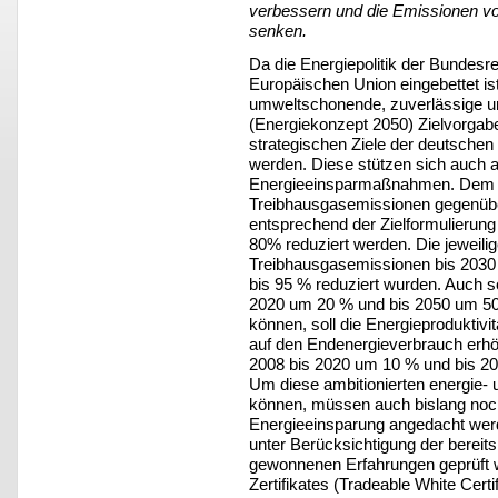
verbessern und die Emissionen v
senken.
Da die Energiepolitik der Bundesrep
Europäischen Union eingebettet is
umweltschonende, zuverlässige u
(Energiekonzept 2050) Zielvorgabe
strategischen Ziele der deutschen E
werden. Diese stützen sich auch a
Energieeinsparmaßnahmen. Dem K
Treibhausgasemissionen gegenüb
entsprechend der Zielformulierung
80% reduziert werden. Die jeweilige
Treibhausgasemissionen bis 2030
bis 95 % reduziert wurden. Auch s
2020 um 20 % und bis 2050 um 50
können, soll die Energieproduktivi
auf den Endenergieverbrauch erh
2008 bis 2020 um 10 % und bis 2
Um diese ambitionierten energie- u
können, müssen auch bislang noch
Energieeinsparung angedacht werd
unter Berücksichtigung der bereit
gewonnenen Erfahrungen geprüft w
Zertifikates (Tradeable White Cer