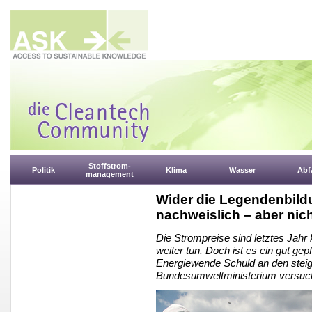
Stoffstrom-
Politik
Klima
Wasser
Abfa
management
Wider die Legendenbildu
nachweislich – aber ni
Die Strompreise sind letztes Jahr
weiter tun. Doch ist es ein gut ge
Energiewende Schuld an den stei
Bundesumweltministerium versucht