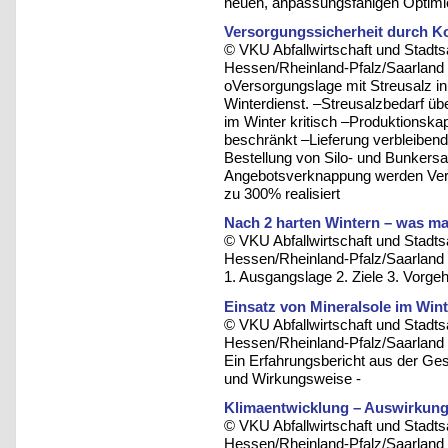
neuen, anpassungsfähigen Optimie
Versorgungssicherheit durch Ko
© VKU Abfallwirtschaft und Stadt
Hessen/Rheinland-Pfalz/Saarland 
oVersorgungslage mit Streusalz in
Winterdienst. –Streusalzbedarf ü
im Winter kritisch –Produktionskap
beschränkt –Lieferung verbleiben
Bestellung von Silo- und Bunkersa
Angebotsverknappung werden Verka
zu 300% realisiert
Nach 2 harten Wintern – was m
© VKU Abfallwirtschaft und Stadt
Hessen/Rheinland-Pfalz/Saarland 
1. Ausgangslage 2. Ziele 3. Vorge
Einsatz von Mineralsole im Wint
© VKU Abfallwirtschaft und Stadt
Hessen/Rheinland-Pfalz/Saarland 
Ein Erfahrungsbericht aus der Ge
und Wirkungsweise -
Klimaentwicklung – Auswirkung
© VKU Abfallwirtschaft und Stadt
Hessen/Rheinland-Pfalz/Saarland 