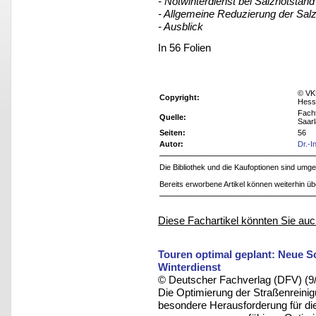
- Notwinterdienst bei Salznotstand
- Allgemeine Reduzierung der Sa
- Ausblick
In 56 Folien
© VKU
Copyright:
Hess
Fach
Quelle:
Saarl
Seiten:
56
Autor:
Dr.-I
Die Bibliothek und die Kaufoptionen sind um
Bereits erworbene Artikel können weiterhin ü
Diese Fachartikel könnten Sie auc
Touren optimal geplant: Neue S
Winterdienst
© Deutscher Fachverlag (DFV) (9
Die Optimierung der Straßenreinig
besondere Herausforderung für die