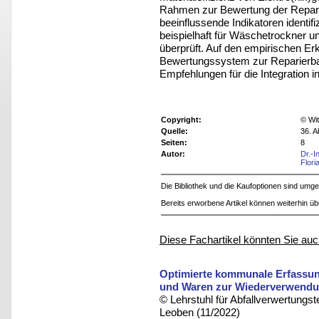
Rahmen zur Bewertung der Reparie
beeinflussende Indikatoren identif
beispielhaft für Wäschetrockner u
überprüft. Auf den empirischen Er
Bewertungssystem zur Reparierbark
Empfehlungen für die Integration i
Copyright:
© Wit
Quelle:
36. A
Seiten:
8
Autor:
Dr.-I
Flori
Die Bibliothek und die Kaufoptionen sind um
Bereits erworbene Artikel können weiterhin ü
Diese Fachartikel könnten Sie auc
Optimierte kommunale Erfassung
und Waren zur Wiederverwend
© Lehrstuhl für Abfallverwertungst
Leoben (11/2022)