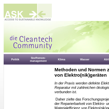
Stoffstrom-
Politik
Klima
Wasser
Abfa
management
Methoden und Normen zu
von Elektro(nik)geräten
In der Praxis werden defekte Elekt
Reparatur mit zahlreichen ökolog
verbunden ist.
Daher zielte das Forschungsproj
der Reparierbarkeit von Elektro- u
Materialeffizienz von Elektro(nik)