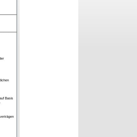
der
lichen
auf Basis
.
verträgen