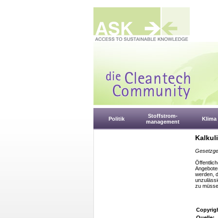
Stoffstrom-
Politik
Klima
management
Kalkul
Gesetzge
Öffentlic
Angeboten
werden, d
unzuläss
zu müssen
Copyrig
Quelle: