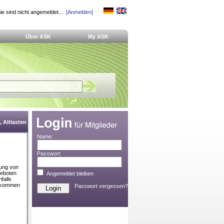
ie sind nicht angemeldet...
[Anmelden]
Über ASK
My ASK
 Altlasten
Name:
Passwort:
tung von
geboten
Angemeldet bleiben
falls
s kommen
Passwort vergessen?