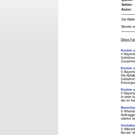
Seiten:
Autor:
Die Bibl
Bereits e
Diese Fac
Kosten u
© Bayeris
Gebührenv
Zusammena
Kosten u
© Bayeris
Die Abfal
Gebührens
Entsorgun
Kosten u
© Bayeris
In einer 
der im In
Berechti
© Rhombo
Auftragge
stärker b
Gestaltu
© Witzenh
Bei der V