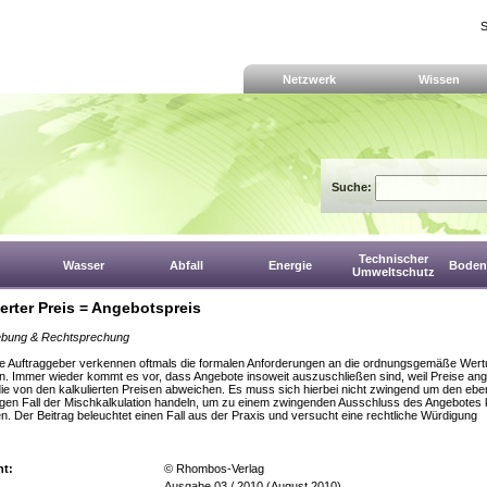
S
Netzwerk
Wissen
Suche:
Technischer
Wasser
Abfall
Energie
Boden,
Umweltschutz
ierter Preis = Angebotspreis
bung & Rechtsprechung
he Auftraggeber verkennen oftmals die formalen Anforderungen an die ordnungsgemäße Wer
. Immer wieder kommt es vor, dass Angebote insoweit auszuschließen sind, weil Preise an
ie von den kalkulierten Preisen abweichen. Es muss sich hierbei nicht zwingend um den eben
igen Fall der Mischkalkulation handeln, um zu einem zwingenden Ausschluss des Angebote
. Der Beitrag beleuchtet einen Fall aus der Praxis und versucht eine rechtliche Würdigung
ht:
© Rhombos-Verlag
Ausgabe 03 / 2010 (August 2010)