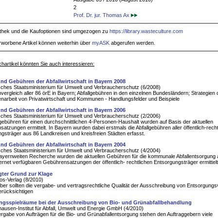
2
Prof. Dr. jur. Thomas Ax
iothek und die Kaufoptionen sind umgezogen zu
https://library.wasteculture.com
rworbene Artikel können weiterhin über
myASK
abgerufen werden.
hartikel könnten Sie auch interessieren:
nd Gebühren der Abfallwirtschaft in Bayern 2008
ches Staatsministerium für Umwelt und Verbraucherschutz (6/2008)
ergleich aller 86 örE in Bayern; Abfallgebühren in den einzelnen Bundesländern; Strategien 
rbeit von Privatwirtschaft und Kommunen - Handlungsfelder und Beispiele
nd Gebühren der Abfallwirtschaft in Bayern 2006
ches Staatsministerium für Umwelt und Verbraucherschutz (2/2006)
lgebühren für einen durchschnittlichen 4-Personen-Haushalt wurden auf Basis der aktuellen
atzungen ermittelt. In Bayern wurden dabei erstmals die Abfallgebühren aller öffentlich-recht
gsträger aus 86 Landkreisen und kreisfreien Städten erfasst.
nd Gebühren der Abfallwirtschaft in Bayern 2004
ches Staatsministerium für Umwelt und Verbraucherschutz (4/2004)
bayernweiten Recherche wurden die aktuellen Gebühren für die kommunale Abfallentsorgung 
ternet verfügbaren Gebührensatzungen der öffentlich- rechtlichen Entsorgungsträger ermittelt
gter Grund zur Klage
s-Verlag (8/2010)
ber sollten die vergabe- und vertragsrechtliche Qualität der Ausschreibung von Entsorgungs
erücksichtigen
ngsspielräume bei der Ausschreibung von Bio- und Grünabfallbehandlung
ausen-Institut für Abfall, Umwelt und Energie GmbH (4/2010)
ergabe von Aufträgen für die Bio- und Grünabfallentsorgung stehen den Auftraggebern viele