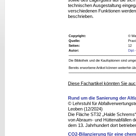
technischen Ausgestaltung eingeg
verschiedenen Funktionen werden 
beschrieben.
Copyright:
© Was
Quelle:
Prax
Seiten:
12
Autor:
Dipl.
Die Bibliothek und die Kaufoptionen sind um
Bereits erworbene Artikel können weiterhin ü
Diese Fachartikel könnten Sie auc
Rund um die Sanierung der Altl
© Lehrstuhl für Abfallverwertungst
Leoben (12/2024)
Die Fläche ST32 „Halde Schrems“ i
von Abraum- und Hüttenabfällen de
dem 13. Jahrhundert dort betriebe
CO2-Bilanzierung für eine che