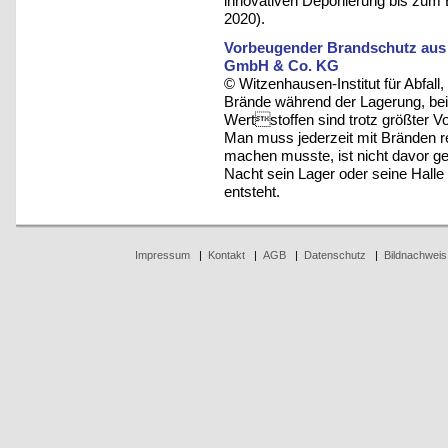
innovativen Deponierung bis zum Ei
2020).
Vorbeugender Brandschutz aus S
GmbH & Co. KG
© Witzenhausen-Institut für Abfa
Brände während der Lagerung, bei
Wertstoffen sind trotz größter V
Man muss jederzeit mit Bränden r
machen musste, ist nicht davor g
Nacht sein Lager oder seine Halle
entsteht.
Impressum
|
Kontakt
|
AGB
|
Datenschutz
|
Bildnachweis