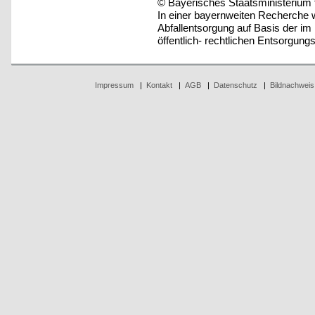
© Bayerisches Staatsministerium 
In einer bayernweiten Recherche 
Abfallentsorgung auf Basis der i
öffentlich- rechtlichen Entsorgungst
Impressum
|
Kontakt
|
AGB
|
Datenschutz
|
Bildnachweis