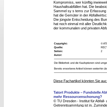
Kompromiss, wer künftig inwieweit 
Haushaltsabfällen hat. Die beabsic
Sammel sy s tems zur Erfassung v
hat die Gemüter in der Abfallwirts
Die jüngste Entscheidung des Bun
hat noch einmal mit aller Deutlich
der kommunalen und privaten Abfal
Copyright:
© AT
Quelle:
RECY
Seiten:
2
Autor:
Die Bibliothek und die Kaufoptionen sind um
Bereits erworbene Artikel können weiterhin ü
Diese Fachartikel könnten Sie auc
Tatort Produkte – Fundstelle A
mehr Ressourcenschonung?
© TU Dresden - Institut für Abfall-
Getrenntsammlung ist in. Zumindes