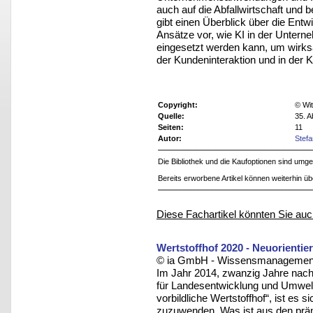
auch auf die Abfallwirtschaft und
gibt einen Überblick über die Ent
Ansätze vor, wie KI in der Unter
eingesetzt werden kann, um wirks
der Kundeninteraktion und in der 
Copyright:
© Wit
Quelle:
35. A
Seiten:
11
Autor:
Stef
Die Bibliothek und die Kaufoptionen sind um
Bereits erworbene Artikel können weiterhin ü
Diese Fachartikel könnten Sie auc
Wertstoffhof 2020 - Neuorientie
© ia GmbH - Wissensmanagement u
Im Jahr 2014, zwanzig Jahre nac
für Landesentwicklung und Umwelt
vorbildliche Wertstoffhof“, ist es
zuzuwenden. Was ist aus den prämi