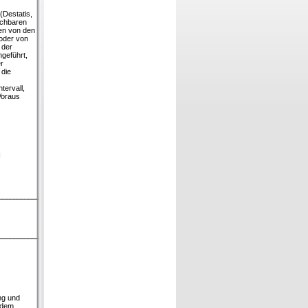
(Destatis,
ichbaren
den von den
oder von
 der
hgeführt,
r
 die
tervall,
 Voraus
H
ng und
h dem