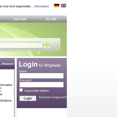
ie sind nicht angemeldet...
[Anmelden]
Über ASK
My ASK
 Altlasten
Name:
Passwort:
nsformation
en
Angemeldet bleiben
n
el
Passwort vergessen?
 Einblicke