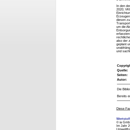
In den de
2020; VKU
Einrichtu
Erzeugern
diesen zu
Transport
um die Ab
Entsorgun
erfassten
rechtlich
also der 
geplant u
unabhängi
und sachl
Copyrig
Quelle:
Seiten:
Autor:
Die Bibl
Bereits e
Diese Fac
Wertstof
© ia Gmb
Im Jahr 2
Umweltfra