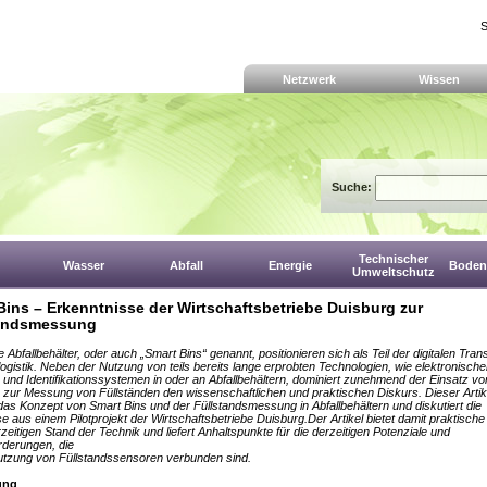
S
Netzwerk
Wissen
Suche:
Technischer
Wasser
Abfall
Energie
Boden,
Umweltschutz
Bins – Erkenntnisse der Wirtschaftsbetriebe Duisburg zur
tandsmessung
te Abfallbehälter, oder auch „Smart Bins“ genannt, positionieren sich als Teil der digitalen Tra
llogistik. Neben der Nutzung von teils bereits lange erprobten Technologien, wie elektronisch
und Identifikationssystemen in oder an Abfallbehältern, dominiert zunehmend der Einsatz vo
zur Messung von Füllständen den wissenschaftlichen und praktischen Diskurs. Dieser Artik
 das Konzept von Smart Bins und der Füllstandsmessung in Abfallbehältern und diskutiert die
e aus einem Pilotprojekt der Wirtschaftsbetriebe Duisburg.Der Artikel bietet damit praktische
rzeitigen Stand der Technik und liefert Anhaltspunkte für die derzeitigen Potenziale und
rderungen, die
utzung von Füllstandssensoren verbunden sind.
tung