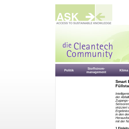
Stoffstrom-
Politik
Klima
management
Smart 
Fülls
Intelligen
der Abfal
Zugangs- 
Sensoren 
skizziert
Ergebniss
in den de
Herausfo
mit der N
1 Einlei