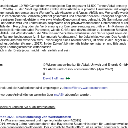
utschlandweit 10.799 Gemeinden werden jeden Tag insgesamt 31.500 TonnenAbfall entsorgt 
, 2020b). Zu den Siedlungsabfällen zählen dabei Abfälle aus privaten Haushalten und vergle
ngen sowie getrennterfasste Wertstoffe, wie Altpapier und Altglas. Abfälle und Wertstoffe wer
 in verschiedenen Behältern getrennt gesammelt und entweder bei den Erzeugern abgeholt 
 zentralen Sammelbehältern, wie etwa Altglas-Depotcontainern, gebracht. Die Sammlung und
 der Abfälle wird von kommunalen, teilprivaten oder privatwirtschaftlichen Unternehmen durc
fälle dem Recycling oder der Verbrennung zur Energieerzeugung zuzuführen. Im Rahmen de
gslogistik müssen dabei Parameter, wie die Größe und dieAnzahl der zu leerenden Behälter,
 Abfall- und Wertstoffarten, die Straßen-und Verkehrsverhältnisse, der Servicegrad sowie die
en Rahmenbedingungen (z. B. kommunale Abfallsatzung), berücksichtigt werden. Das Abfuhrin
zeitliche Abstand zwischen zwei Entleerungen eines Abfallbehälters, ist dabei in der Regel im
nd fest definiert (Kranert, 2017). In der Zukunft könnten die bisherigen starren und füllstands
gen Leerungsintervalle wirtschaftlich
ich in der Breite jedoch nicht mehr zielführend sein.
ht:
© Witzenhausen-Institut für Abfall, Umwelt und Energie Gmb
33. Abfall- und Ressourcenforum 2022 (April 2022)
8
David Hoffmann
iothek und die Kaufoptionen sind umgezogen zu
https://library.wasteculture.com
rworbene Artikel können weiterhin über
myASK
abgerufen werden.
hartikel könnten Sie auch interessieren:
fhof 2020 - Neuorientierung von Wertstoffhöfen
H - Wissensmanagement und Ingenieurleistungen (4/2015)
014, zwanzig Jahre nach dem durch das Bayerische Staatsministerium für Landesentwicklu
gen organisierten Wettbewerb „Der vorbildliche Wertstoffhof“, ist es sicher angebracht, sic