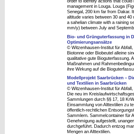
order to identify actions that cou
management in Louga. Louga (Figure
Senegal, 200 km far from Dakar. I
altitude varies between 30 and 40 
a sahelian climate with a raining s
mm/y) between July and Septembe
Bio- und Grünguterfassung in D
Optimierungsansätze
© Witzenhausen-Institut für Abfa
Biotonne oder Biobeutel alleine sin
qualitative gute Bioguterfassung. A
Maßnahmen und Rahmenbedingunge
ihre Wirkung auf die Bioguterfassu
Modellprojekt Saarbrücken – Di
und Textilien in Saarbrücken
© Witzenhausen-Institut für Abfa
Die neu im Kreislaufwirtschafts
Sammlungen durch §§ 17, 18 KrW
Einsammlung von Alttextilien zu t
öffentlich-rechtlichen Entsorgungs
Sammlern. Sammelcontainer für Alt
Genehmigung aufgestellt, unange
durchgeführt. Dadurch entzog ma
Mengen an Alttextilien.