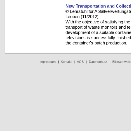
New Transportation and Collect
© Lehrstuhl für Abfallverwertungst
Leoben (11/2012)
With the objective of satisfying the
transport of waste monitors and te
development of a suitable contain
televisions is successfully finishe
the container's batch production.
Impressum
|
Kontakt
|
AGB
|
Datenschutz
|
Bildnachweis