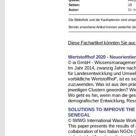
Seiten:
19
Autor:
Dr.-
Die Bibliothek und die Kaufoptionen sind um
Bereits erworbene Artikel können weiterhin ü
Diese Fachartikel könnten Sie auc
Wertstoffhof 2020 - Neuorientie
© ia GmbH - Wissensmanagement u
Im Jahr 2014, zwanzig Jahre nac
für Landesentwicklung und Umwelt
vorbildliche Wertstoffhof“, ist es
zuzuwenden. Was ist aus den prämi
jeweiligen Clustern geworden? Wie
Wo geht es hin, wenn man die ges
demografischer Entwicklung, Res
SOLUTIONS TO IMPROVE THE 
SENEGAL
© IWWG International Waste Work
This paper presents the results o
collaboration of two Italian NGOs 