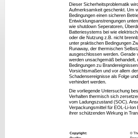
Dieser Sicherheitsproblematik wi
Aufmerksamkeit geschenkt. Um wäh
Bedingungen einen sicheren Betri
Entwicklungsanstrengungen unte
wie shutdown Seperatoren, Überdr
Batteriesystems bei wie elektrisc
oder die Nutzung z.B. nicht brenn
unter praktischen Bedingungen Zw
Runaway, der thermischen Selbstze
ausgeschlossen werden. Gerade ver
werden unsachgemäß behandelt, u
Bedingungen zu Brandereignissen 
Vorsichtsmaßen und vor allem de
Schadensereignisse als Folge un
verhindert werden.
Die vorliegende Untersuchung bes
Verhalten thermisch sich zersetzen
vom Ladungszustand (SOC). Ansch
Verpackungsmittel für EOL-Li-Ion 
ihrer schützenden Wirkung in Tran
Copyright:
© Th
Quelle:
Recyc