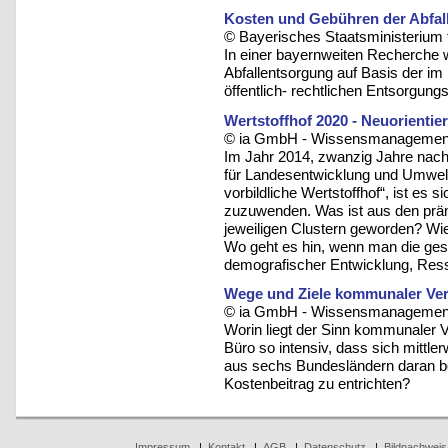
Kosten und Gebühren der Abfall
© Bayerisches Staatsministerium 
In einer bayernweiten Recherche 
Abfallentsorgung auf Basis der i
öffentlich- rechtlichen Entsorgungst
Wertstoffhof 2020 - Neuorientie
© ia GmbH - Wissensmanagement u
Im Jahr 2014, zwanzig Jahre nac
für Landesentwicklung und Umwelt
vorbildliche Wertstoffhof“, ist es
zuzuwenden. Was ist aus den prämi
jeweiligen Clustern geworden? Wie
Wo geht es hin, wenn man die ges
demografischer Entwicklung, Res
Wege und Ziele kommunaler Ve
© ia GmbH - Wissensmanagement u
Worin liegt der Sinn kommunaler V
Büro so intensiv, dass sich mittler
aus sechs Bundesländern daran bet
Kostenbeitrag zu entrichten?
Impressum
|
Kontakt
|
AGB
|
Datenschutz
|
Bildnachweis