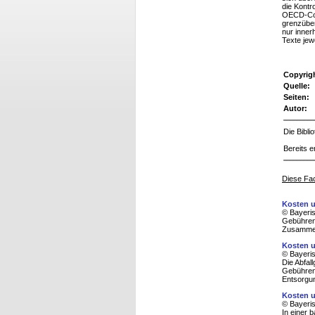
die Kontr
OECD-Cod
grenzüber
nur inner
Texte jew
Copyrig
Quelle:
Seiten:
Autor:
Die Bibl
Bereits e
Diese Fac
Kosten u
© Bayeris
Gebührenv
Zusammena
Kosten u
© Bayeris
Die Abfal
Gebührens
Entsorgun
Kosten u
© Bayeris
In einer 