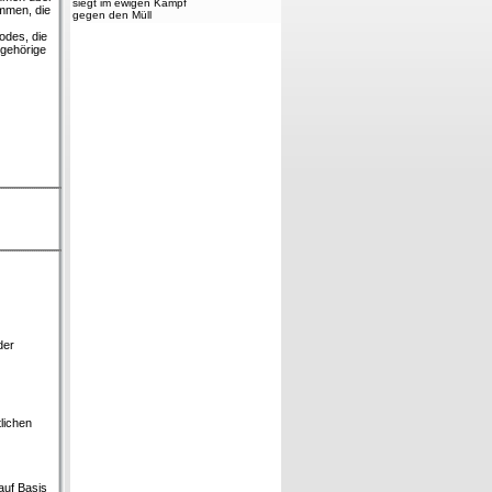
siegt im ewigen Kampf
ommen, die
gegen den Müll
odes, die
ugehörige
der
lichen
auf Basis