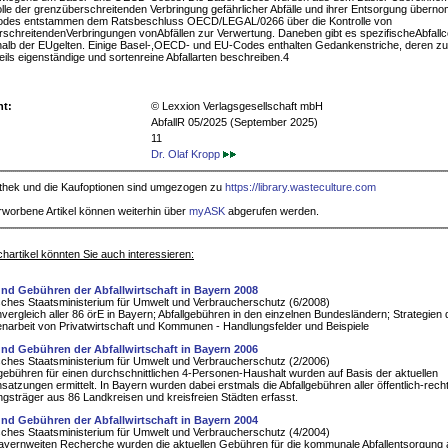
olle der grenzüberschreitenden Verbringung gefährlicher Abfälle und ihrer Entsorgung übern
es entstammen dem Ratsbeschluss OECD/LEGAL/0266 über die Kontrolle von
schreitendenVerbringungen vonAbfällen zur Verwertung. Daneben gibt es spezifischeAbfallc
halb der EUgelten. Einige Basel-,OECD- und EU-Codes enthalten Gedankenstriche, deren z
eils eigenständige und sortenreine Abfallarten beschreiben.4
ht:
© Lexxion Verlagsgesellschaft mbH
AbfallR 05/2025 (September 2025)
11
Dr. Olaf Kropp
iothek und die Kaufoptionen sind umgezogen zu
https://library.wasteculture.com
rworbene Artikel können weiterhin über
myASK
abgerufen werden.
hartikel könnten Sie auch interessieren:
nd Gebühren der Abfallwirtschaft in Bayern 2008
ches Staatsministerium für Umwelt und Verbraucherschutz (6/2008)
ergleich aller 86 örE in Bayern; Abfallgebühren in den einzelnen Bundesländern; Strategien 
rbeit von Privatwirtschaft und Kommunen - Handlungsfelder und Beispiele
nd Gebühren der Abfallwirtschaft in Bayern 2006
ches Staatsministerium für Umwelt und Verbraucherschutz (2/2006)
lgebühren für einen durchschnittlichen 4-Personen-Haushalt wurden auf Basis der aktuellen
atzungen ermittelt. In Bayern wurden dabei erstmals die Abfallgebühren aller öffentlich-recht
gsträger aus 86 Landkreisen und kreisfreien Städten erfasst.
nd Gebühren der Abfallwirtschaft in Bayern 2004
ches Staatsministerium für Umwelt und Verbraucherschutz (4/2004)
bayernweiten Recherche wurden die aktuellen Gebühren für die kommunale Abfallentsorgung 