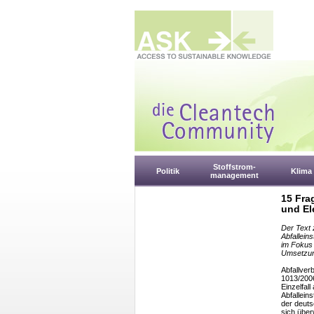
Stoffstrom-
Politik
Klima
management
15 Fra
und El
Der Text 
Abfallein
im Fokus 
Umsetzun
Abfallver
1013/2006
Einzelfal
Abfallein
der deuts
sich übe