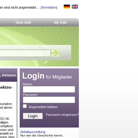
ie sind nicht angemeldet...
[Anmelden]
Über ASK
My ASK
 Altlasten
Name:
ektro-
Passwort:
esonders
Angemeldet bleiben
nd deren
Passwort vergessen?
EG) Nr.
iligen
 komplexe
isses und
Abfallausstellung
andelt es
Nur wer die Geschichte kennt,
mmen über