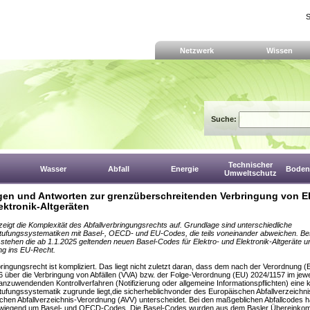
S
Netzwerk
Wissen
Suche:
Technischer
Wasser
Abfall
Energie
Boden,
Umweltschutz
gen und Antworten zur grenzüberschreitenden Verbringung von El
ektronik-Altgeräten
zeigt die Komplexität des Abfallverbringungsrechts auf. Grundlage sind unterschiedliche
stufungssystematiken mit Basel-, OECD- und EU-Codes, die teils voneinander abweichen. B
stehen die ab 1.1.2025 geltenden neuen Basel-Codes für Elektro- und Elektronik-Altgeräte u
g ins EU-Recht.
bringungsrecht ist kompliziert. Das liegt nicht zuletzt daran, dass dem nach der Verordnung (
 über die Verbringung von Abfällen (VVA) bzw. der Folge-Verordnung (EU) 2024/1157 im jewe
l anzuwendenden Kontrollverfahren (Notifizierung oder allgemeine Informationspflichten) eine
stufungssystematik zugrunde liegt,die sicherheblichvonder des Europäischen Abfallverzeichn
chen Abfallverzeichnis-Verordnung (AVV) unterscheidet. Bei den maßgeblichen Abfallcodes h
rwiegend um Basel- und OECD-Codes. Die Basel-Codes wurden aus dem Basler Übereinko