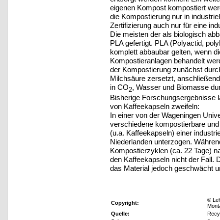
eigenen Kompost kompostiert werde
die Kompostierung nur in industri
Zertifizierung auch nur für eine ind
Die meisten der als biologisch a
PLA gefertigt. PLA (Polyactid, poly
komplett abbaubar gelten, wenn di
Kompostieranlagen behandelt wer
der Kompostierung zunächst durc
Milchsäure zersetzt, anschließend
in CO
, Wasser und Biomasse dur
2
Bisherige Forschungsergebnisse l
von Kaffeekapseln zweifeln:
In einer von der Wageningen Unive
verschiedene kompostierbare und n
(u.a. Kaffeekapseln) einer industr
Niederlanden unterzogen. Während
Kompostierzyklen (ca. 22 Tage) na
den Kaffeekapseln nicht der Fall. 
das Material jedoch geschwächt u
© Leh
Copyright:
Mont
Quelle:
Recy