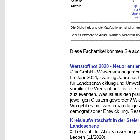
Seiten:
8
Autor:
Dipl.
Lisa 
Soph
Lisa-
Die Bibliothek und die Kaufoptionen sind um
Bereits erworbene Artikel können weiterhin ü
Diese Fachartikel könnten Sie auc
Wertstoffhof 2020 - Neuorientie
© ia GmbH - Wissensmanagement u
Im Jahr 2014, zwanzig Jahre nac
für Landesentwicklung und Umwelt
vorbildliche Wertstoffhof“, ist es
zuzuwenden. Was ist aus den prämi
jeweiligen Clustern geworden? Wie
Wo geht es hin, wenn man die ges
demografischer Entwicklung, Res
Kreislaufwirtschaft in der Stei
Landesebene
© Lehrstuhl für Abfallverwertungst
Leoben (11/2020)