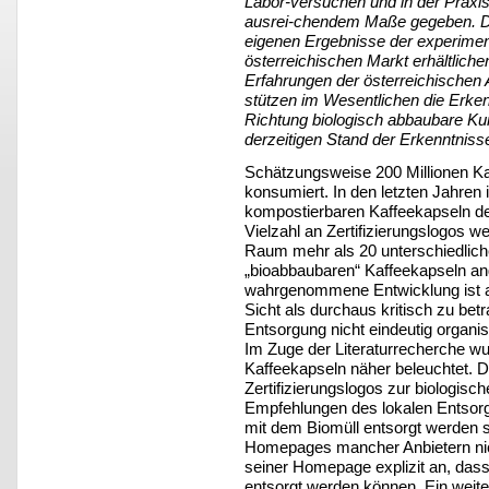
Labor-versuchen und in der Praxi
ausrei-chendem Maße gegeben. Di
eigenen Ergebnisse der experimen
österreichischen Markt erhältliche
Erfahrungen der österreichischen 
stützen im Wesentlichen die Erkenn
Richtung biologisch abbaubare Ku
derzeitigen Stand der Erkenntnisse
Schätzungsweise 200 Millionen Kaf
konsumiert. In den letzten Jahren 
kompostierbaren Kaffeekapseln deu
Vielzahl an Zertifizierungslogos w
Raum mehr als 20 unterschiedlic
„bioabbaubaren“ Kaffeekapseln an
wahrgenommene Entwicklung ist au
Sicht als durchaus kritisch zu betra
Entsorgung nicht eindeutig organisie
Im Zuge der Literaturrecherche w
Kaffeekapseln näher beleuchtet. D
Zertifizierungslogos zur biologisc
Empfehlungen des lokalen Entsorg
mit dem Biomüll entsorgt werden so
Homepages mancher Anbietern nicht 
seiner Homepage explizit an, das
entsorgt werden können. Ein weiter