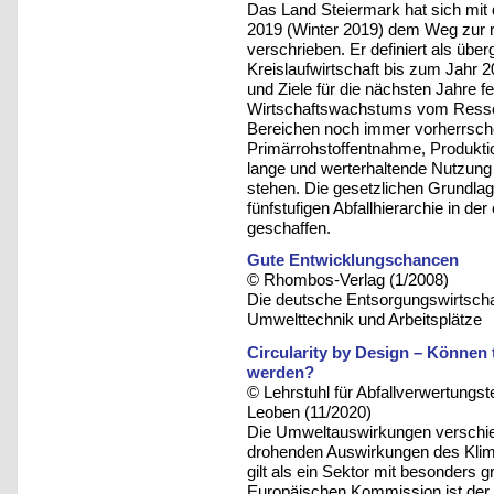
Das Land Steiermark hat sich mit
2019 (Winter 2019) dem Weg zur re
verschrieben. Er definiert als übe
Kreislaufwirtschaft bis zum Jahr 2
und Ziele für die nächsten Jahre f
Wirtschaftswachstums vom Ressour
Bereichen noch immer vorherrsch
Primärrohstoffentnahme, Produkti
lange und werterhaltende Nutzung
stehen. Die gesetzlichen Grundlag
fünfstufigen Abfallhierarchie in de
geschaffen.
Gute Entwicklungschancen
© Rhombos-Verlag (1/2008)
Die deutsche Entsorgungswirtschaft
Umwelttechnik und Arbeitsplätze
Circularity by Design – Können
werden?
© Lehrstuhl für Abfallverwertungst
Leoben (11/2020)
Die Umweltauswirkungen verschied
drohenden Auswirkungen des Klim
gilt als ein Sektor mit besonder
Europäischen Kommission ist der 