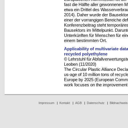
fast die Hälfte aller gewonnenen M
etwa ein Drittel des Wasserverbr
2014). Daher wurde der Bausektor i
einer der vorrangigen Bereiche de
Konferenzbeitrag steht temporäres
Bausektors im Mittelpunkt. Darunt
Unterkünften für Menschen für ein
einem bestimmten Ort.
Applicability of multivariate dat
recycled polyethylene
© Lehrstuhl für Abfallverwertungst
Leoben (11/2020)
The Circular Plastic Alliance Decl
us-age of 10 million tons of recycl
Europe by 2025 (European Commissi
work focuses on the improvement o
Impressum
|
Kontakt
|
AGB
|
Datenschutz
|
Bildnachweis