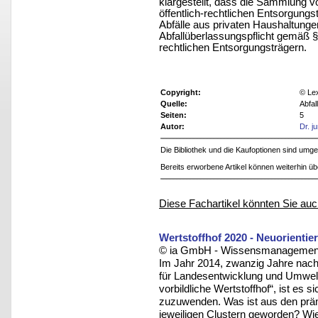
klargestellt, dass die Sammlung von
öffentlich-rechtlichen Entsorgungst
Abfälle aus privaten Haushaltunge
Abfallüberlassungspflicht gemäß §
rechtlichen Entsorgungsträgern.
Copyright:
© Le
Quelle:
Abfal
Seiten:
5
Autor:
Dr. j
Die Bibliothek und die Kaufoptionen sind um
Bereits erworbene Artikel können weiterhin ü
Diese Fachartikel könnten Sie auc
Wertstoffhof 2020 - Neuorientie
© ia GmbH - Wissensmanagement u
Im Jahr 2014, zwanzig Jahre nac
für Landesentwicklung und Umwelt
vorbildliche Wertstoffhof“, ist es
zuzuwenden. Was ist aus den prämi
jeweiligen Clustern geworden? Wie