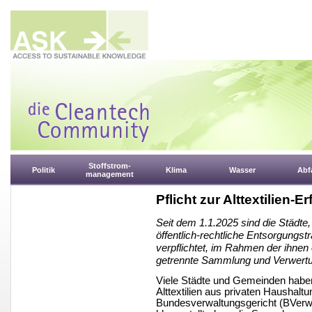
Stoffstrom-
Politik
Klima
Wasser
Abfa
management
Pflicht zur Alttextilien-
Seit dem 1.1.2025 sind die Städte,
öffentlich-rechtliche Entsorgungs
verpflichtet, im Rahmen der ihnen 
getrennte Sammlung und Verwertung
Viele Städte und Gemeinden haben
Alttextilien aus privaten Haushalt
Bundesverwaltungsgericht (BVerwG