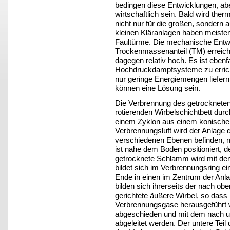
bedingen diese Entwicklungen, abe
wirtschaftlich sein. Bald wird th
nicht nur für die großen, sondern 
kleinen Kläranlagen haben meiste
Faultürme. Die mechanische Ent
Trockenmassenanteil (TM) erreich
dagegen relativ hoch. Es ist ebenfa
Hochdruckdampfsysteme zu erricht
nur geringe Energiemengen liefer
können eine Lösung sein.
Die Verbrennung des getrocknete
rotierenden Wirbelschichtbett durc
einem Zyklon aus einem konischen 
Verbrennungsluft wird der Anlage 
verschiedenen Ebenen befinden, me
ist nahe dem Boden positioniert, d
getrocknete Schlamm wird mit de
bildet sich im Verbrennungsring ei
Ende in einen im Zentrum der Anlag
bilden sich ihrerseits der nach ob
gerichtete äußere Wirbel, so dass
Verbrennungsgase herausgeführt
abgeschieden und mit dem nach unt
abgeleitet werden. Der untere Teil