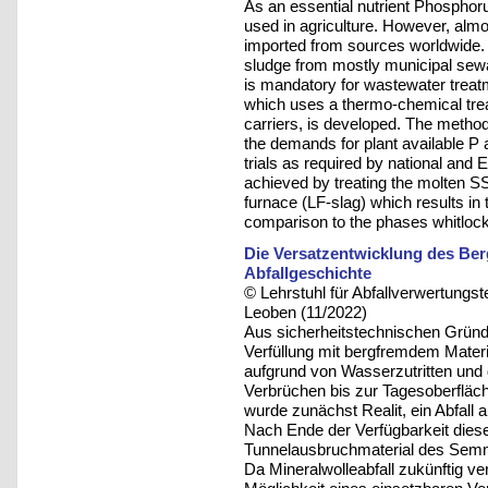
As an essential nutrient Phosphorus
used in agriculture. However, alm
imported from sources worldwide.
sludge from mostly municipal sew
is mandatory for wastewater treatm
which uses a thermo-chemical tre
carriers, is developed. The metho
the demands for plant available P
trials as required by national and E
achieved by treating the molten SS
furnace (LF-slag) which results in 
comparison to the phases whitlock
Die Versatzentwicklung des Ber
Abfallgeschichte
© Lehrstuhl für Abfallverwertungst
Leoben (11/2022)
Aus sicherheitstechnischen Gründe
Verfüllung mit bergfremdem Materi
aufgrund von Wasserzutritten und 
Verbrüchen bis zur Tagesoberfläc
wurde zunächst Realit, ein Abfall
Nach Ende der Verfügbarkeit dieses
Tunnelausbruchmaterial des Semme
Da Mineralwolleabfall zukünftig ver