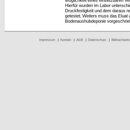
Möglichkeit eines einsetzbaren Ver
Hierfür wurden im Labor unterschie
Druckfestigkeit und dem daraus res
getestet. Weiters muss das Eluat 
Bodenaushubdeponie vorgeschriebe
Impressum
|
Kontakt
|
AGB
|
Datenschutz
|
Bildnachweis