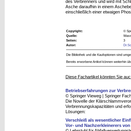
des Verbrenners und wird mit Sc
Asche daraufhin in einem Aschebehä
einschließlich einer etwaigen Ph
Copyright:
© Sp
Quelle:
Wass
Seiten:
3
Autor:
Dr.Sc
Die Bibliothek und die Kaufoptionen sind um
Bereits erworbene Artikel können weiterhin ü
Diese Fachartikel könnten Sie auc
Betriebserfahrungen zur Verbr
© Springer Vieweg | Springer F
Die Novelle der Klärschlammveror
Verbrennungskapazitäten und erfor
Lösungen:
Verschleiß als wesentlicher Einf
Vor- und Nachzerkleinerers von 
© Lehrstuhl für Abfallverwertungst