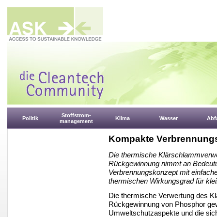
Stoffstrom-
Politik
Klima
Wasser
Abfa
management
Kompakte Verbrennungs
Die thermische Klärschlammverwe
Rückgewinnung nimmt an Bedeutu
Verbrennungskonzept mit einfache
thermischen Wirkungsgrad für klein
Die thermische Verwertung des K
Rückgewinnung von Phosphor ge
Umweltschutzaspekte und die si