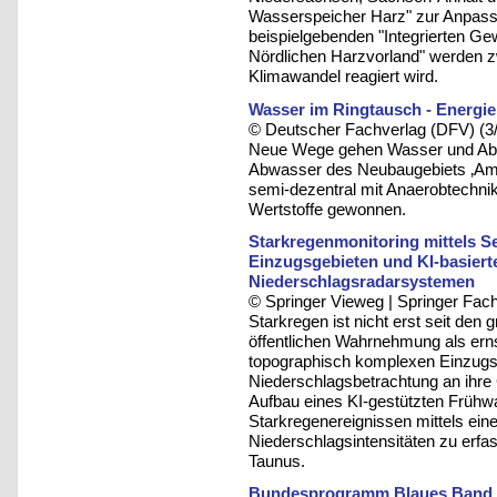
Wasserspeicher Harz" zur Anpas
beispielgebenden "Integrierten 
Nördlichen Harzvorland" werden zw
Klimawandel reagiert wird.
Wasser im Ringtausch - Energi
© Deutscher Fachverlag (DFV) (3
Neue Wege gehen Wasser und Abwa
Abwasser des Neubaugebiets ‚Am
semi-dezentral mit Anaerobtechnik
Wertstoffe gewonnen.
Starkregenmonitoring mittels S
Einzugsgebieten und KI-basier
Niederschlagsradarsystemen
© Springer Vieweg | Springer F
Starkregen ist nicht erst seit den
öffentlichen Wahrnehmung als er
topographisch komplexen Einzug
Niederschlagsbetrachtung an ihre
Aufbau eines KI-gestützten Frühw
Starkregenereignissen mittels ein
Niederschlagsintensitäten zu erf
Taunus.
Bundesprogramm Blaues Band an