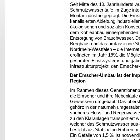
Seit Mitte des 19. Jahrhunderts w
Schmutzwasserläufe im Zuge inten
Montanindustrie geprägt. Die Ems
kanalisierten Ableitung industriel
ökologischen und sozialen Konseq
dem Kohleabbau einhergehenden B
Entsorgung von Brauchwasser. De
Bergbaus und das umfassende St
Nordrhein-Westfalen – die Interna
eröffneten im Jahr 1991 die Möglic
gesamten Flusssystems und gaben
Infrastrukturprojekt, den Emsche
Der Emscher-Umbau ist der Impu
Region
Im Rahmen dieses Generationenpro
die Emscher und ihre Nebenläufe 
Gewässern umgebaut. Das oberste
gehört: in der naturnah umgestalt
sauberes Fluss- und Regenwasser
zu den Kläranlagen transportiert 
welcher das Schmutzwasser aus d
besteht aus Stahlbeton-Rohren m
Ein Gefälle von 1,5 ‰ ist notwend