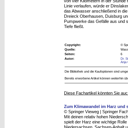
von vier Kilometern in der Stunde 
Linie verlaufen, würde er Dinslake
das Abwasser anschließend in di
Dreieck Oberhausen, Duisburg und
Pumpwerke das Gefälle aus und so
Tiefe fließt.
Copyright:
© Sp
Quelle:
Wass
Seiten:
6
Autor:
Dr. 
Anja
Die Bibliothek und die Kaufoptionen sind um
Bereits erworbene Artikel können weiterhin ü
Diese Fachartikel könnten Sie auc
Zum Klimawandel im Harz und s
© Springer Vieweg | Springer F
Mit deinen relativ hohen Niedersc
spielt der Harz eine wichtige Roll
Niedersachsen, Sachsen-Anhalt un