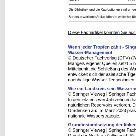
Die Bibliothek und die Kaufoptionen sind um
Bereits erworbene Artikel können weiterhin ü
Diese Fachartikel könnten Sie auc
Wenn jeder Tropfen zählt - Sing
Wasser-Management
© Deutscher Fachverlag (DFV) (7
Mangels eigener Quellen setzt Sing
Mittelpunkt die Schließung des W
entwickelt sich der asiatische Tig
nachhaltige Wasser-Technologien.
Wie ein Landkreis sein Wasserm
© Springer Vieweg | Springer F
In den letzten zwei Jahrzehnten h
natürlichen Reservoirs verloren. D
Umdenken an: Im März 2023 präse
nationale Wasserstrategie.
Grundinstandsetzung der linke
© Springer Vieweg | Springer F
Damit der Neckar künftig auch für 