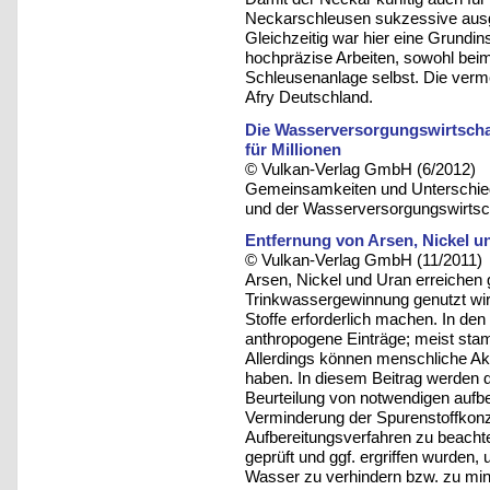
Neckarschleusen sukzessive ausge
Gleichzeitig war hier eine Grundin
hochpräzise Arbeiten, sowohl beim
Schleusenanlage selbst. Die ve
Afry Deutschland.
Die Wasserversorgungswirtscha
für Millionen
© Vulkan-Verlag GmbH (6/2012)
Gemeinsamkeiten und Unterschied
und der Wasserversorgungswirtsch
Entfernung von Arsen, Nickel u
© Vulkan-Verlag GmbH (11/2011)
Arsen, Nickel und Uran erreichen 
Trinkwassergewinnung genutzt wird
Stoffe erforderlich machen. In den
anthropogene Einträge; meist stam
Allerdings können menschliche Akti
haben. In diesem Beitrag werden d
Beurteilung von notwendigen auf
Verminderung der Spurenstoffkonz
Aufbereitungsverfahren zu beach
geprüft und ggf. ergriffen wurden,
Wasser zu verhindern bzw. zu mi