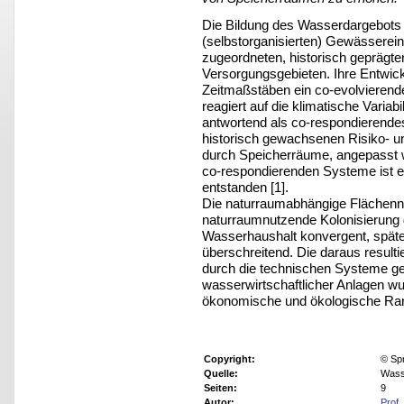
Die Bildung des Wasserdargebots e
(selbstorganisierten) Gewässerei
zugeordneten, historisch geprägte
Versorgungsgebieten. Ihre Entwickl
Zeitmaßstäben ein co-evolvierend
reagiert auf die klimatische Variabi
antwortend als co-respondierendes
historisch gewachsenen Risiko- u
durch Speicherräume, angepasst 
co-respondierenden Systeme ist e
entstanden [1].
Die naturraumabhängige Flächennu
naturraumnutzende Kolonisierung 
Wasserhaushalt konvergent, später 
überschreitend. Die daraus resul
durch die technischen Systeme gew
wasserwirtschaftlicher Anlagen wur
ökonomische und ökologische Ran
Copyright:
© Sp
Quelle:
Wasse
Seiten:
9
Autor:
Prof.