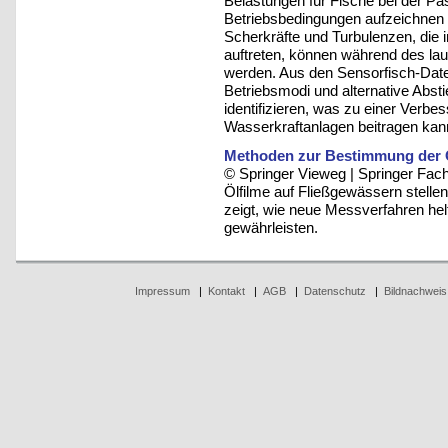
Belastungen für Fische bei der P
Betriebsbedingungen aufzeichnen 
Scherkräfte und Turbulenzen, die i
auftreten, können während des lau
werden. Aus den Sensorfisch-Date
Betriebsmodi und alternative Abst
identifizieren, was zu einer Verb
Wasserkraftanlagen beitragen kan
Methoden zur Bestimmung der O
© Springer Vieweg | Springer F
Ölfilme auf Fließgewässern stellen
zeigt, wie neue Messverfahren hel
gewährleisten.
Impressum
|
Kontakt
|
AGB
|
Datenschutz
|
Bildnachweis