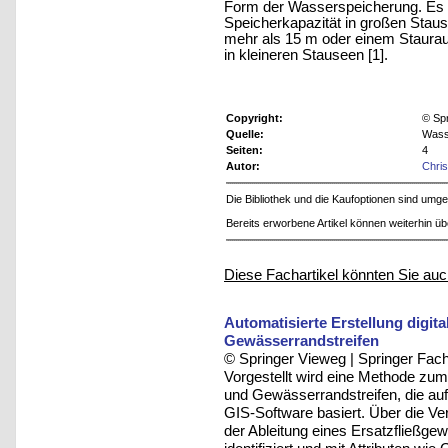
Form der Wasserspeicherung. Es 
Speicherkapazität in großen Staus
mehr als 15 m oder einem Staura
in kleineren Stauseen [1].
Copyright:
© Sp
Quelle:
Wass
Seiten:
4
Autor:
Chris
Die Bibliothek und die Kaufoptionen sind um
Bereits erworbene Artikel können weiterhin ü
Diese Fachartikel könnten Sie auc
Automatisierte Erstellung digi
Gewässerrandstreifen
© Springer Vieweg | Springer F
Vorgestellt wird eine Methode zum
und Gewässerrandstreifen, die au
GIS-Software basiert. Über die 
der Ableitung eines Ersatzfließg