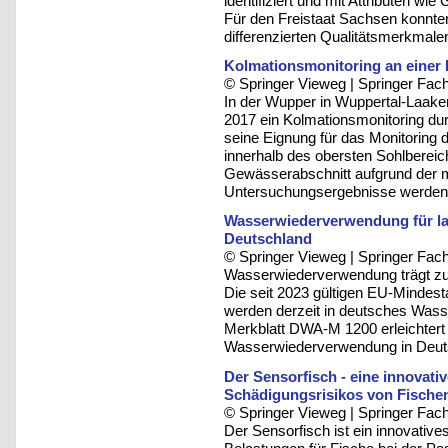
identifiziert und mit Attributen wi
Für den Freistaat Sachsen konnt
differenzierten Qualitätsmerkmalen
Kolmationsmonitoring an einer
© Springer Vieweg | Springer F
In der Wupper in Wuppertal-Laake
2017 ein Kolmationsmonitoring dur
seine Eignung für das Monitoring 
innerhalb des obersten Sohlbereich
Gewässerabschnitt aufgrund der 
Untersuchungsergebnisse werden h
Wasserwiederverwendung für la
Deutschland
© Springer Vieweg | Springer F
Wasserwiederverwendung trägt zur
Die seit 2023 gültigen EU-Minde
werden derzeit in deutsches Wasse
Merkblatt DWA-M 1200 erleichtert
Wasserwiederverwendung in Deut
Der Sensorfisch - eine innovat
Schädigungsrisikos von Fische
© Springer Vieweg | Springer F
Der Sensorfisch ist ein innovativ