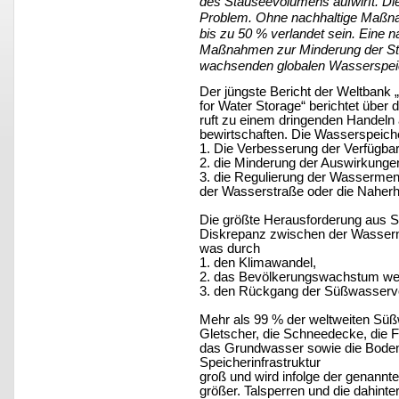
des Stauseevolumens aufwirft. Di
Problem. Ohne nachhaltige Maßna
bis zu 50 % verlandet sein. Eine 
Maßnahmen zur Minderung der St
wachsenden globalen Wasserspeic
Der jüngste Bericht der Weltbank
for Water Storage“ berichtet übe
ruft zu einem dringenden Handeln 
bewirtschaften. Die Wasserspeiche
1. Die Verbesserung der Verfügba
2. die Minderung der Auswirkun
3. die Regulierung der Wassermeng
der Wasserstraße oder die Naherh
Die größte Herausforderung aus S
Diskrepanz zwischen der Wasserna
was durch
1. den Klimawandel,
2. das Bevölkerungswachstum welt
3. den Rückgang der Süßwasservor
Mehr als 99 % der weltweiten Süßw
Gletscher, die Schneedecke, die F
das Grundwasser sowie die Bodenf
Speicherinfrastruktur
groß und wird infolge der genannt
größer. Talsperren und die dahint