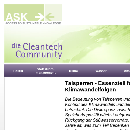
Stoffstrom-
Politik
Klima
Wasser
Abfa
management
Talsperren - Essenziell 
Klimawandelfolgen
Die Bedeutung von Talsperren und
Kontext des Klimawandels und de
betrachtet. Die Diskrepanz zwisc
Speicherkapazität wächst aufgru
Rückgang der Süßwasservorräte. V
Jahre alt, was zum Teil Bedenken h