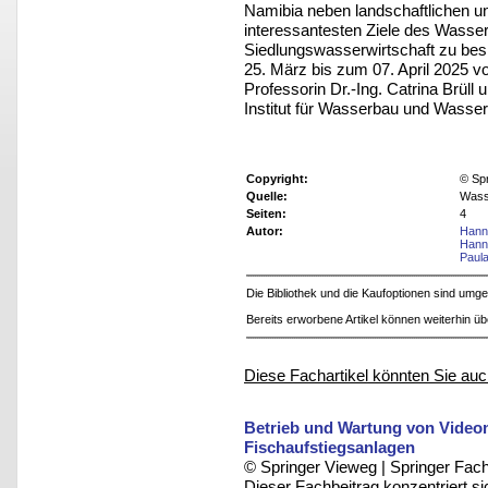
Namibia neben landschaftlichen und
interessantesten Ziele des Wasse
Siedlungswasserwirtschaft zu bes
25. März bis zum 07. April 2025 v
Professorin Dr.-Ing. Catrina Brüll
Institut für Wasserbau und Wasse
Copyright:
© Sp
Quelle:
Wasse
Seiten:
4
Autor:
Hann
Hann
Paul
Die Bibliothek und die Kaufoptionen sind um
Bereits erworbene Artikel können weiterhin ü
Diese Fachartikel könnten Sie auc
Betrieb und Wartung von Video
Fischaufstiegsanlagen
© Springer Vieweg | Springer F
Dieser Fachbeitrag konzentriert s