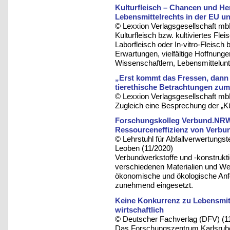
Kulturfleisch – Chancen und He
Lebensmittelrechts in der EU 
© Lexxion Verlagsgesellschaft mb
Kulturfleisch bzw. kultiviertes Fle
Laborfleisch oder In-vitro-Fleisch 
Erwartungen, vielfältige Hoffnunge
Wissenschaftlern, Lebensmittelun
„Erst kommt das Fressen, dann 
tierethische Betrachtungen zu
© Lexxion Verlagsgesellschaft mb
Zugleich eine Besprechung der „K
Forschungskolleg Verbund.NRW -
Ressourceneffizienz von Verbu
© Lehrstuhl für Abfallverwertungst
Leoben (11/2020)
Verbundwerkstoffe und -konstrukt
verschiedenen Materialien und We
ökonomische und ökologische Anf
zunehmend eingesetzt.
Keine Konkurrenz zu Lebensmitt
wirtschaftlich
© Deutscher Fachverlag (DFV) (1
Das Forschungszentrum Karlsruhe 