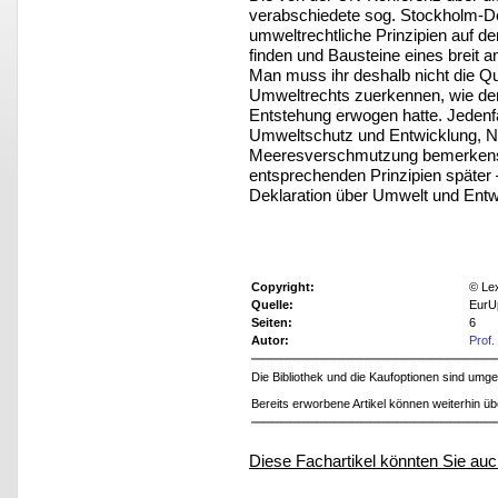
verabschiedete sog. Stockholm-Dek
umweltrechtliche Prinzipien auf de
finden und Bausteine eines breit
Man muss ihr deshalb nicht die Qu
Umweltrechts zuerkennen, wie der
Entstehung erwogen hatte. Jedenfa
Umweltschutz und Entwicklung, N
Meeresverschmutzung bemerkensw
entsprechenden Prinzipien später –
Deklaration über Umwelt und Entw
Copyright:
© Le
Quelle:
EurU
Seiten:
6
Autor:
Prof.
Die Bibliothek und die Kaufoptionen sind um
Bereits erworbene Artikel können weiterhin ü
Diese Fachartikel könnten Sie auc