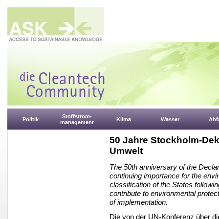
Stoffstrom-
Politik
Klima
Wasser
Abfa
management
50 Jahre Stockholm-Dek
Umwelt
The 50th anniversary of the Declar
continuing importance for the env
classification of the States follow
contribute to environmental protec
of implementation.
Die von der UN-Konferenz über d