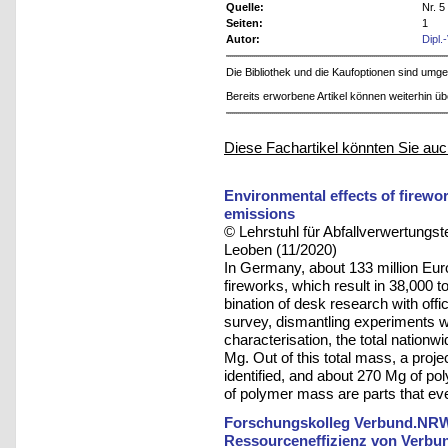
Quelle:
Nr. 5
Seiten:
1
Autor:
Dipl.
Die Bibliothek und die Kaufoptionen sind um
Bereits erworbene Artikel können weiterhin ü
Diese Fachartikel könnten Sie auc
Environmental effects of firewor
emissions
© Lehrstuhl für Abfallverwertungst
Leoben (11/2020)
In Germany, about 133 million Eur
fireworks, which result in 38,000 
bination of desk research with offi
survey, dismantling experiments w
characterisation, the total nation
Mg. Out of this total mass, a pro
identified, and about 270 Mg of p
of polymer mass are parts that eve
Forschungskolleg Verbund.NRW -
Ressourceneffizienz von Verbu