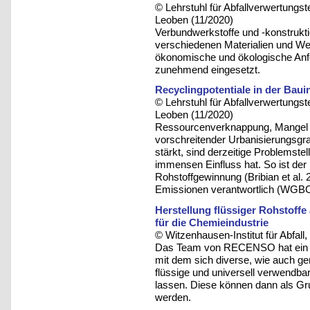
© Lehrstuhl für Abfallverwertungst
Leoben (11/2020)
Verbundwerkstoffe und -konstrukt
verschiedenen Materialien und We
ökonomische und ökologische Anf
zunehmend eingesetzt.
Recyclingpotentiale in der Baui
© Lehrstuhl für Abfallverwertungst
Leoben (11/2020)
Ressourcenverknappung, Mangel a
vorschreitender Urbanisierungsgr
stärkt, sind derzeitige Problemst
immensen Einfluss hat. So ist der
Rohstoffgewinnung (Bribian et al.
Emissionen verantwortlich (WGBC
Herstellung flüssiger Rohstoffe
für die Chemieindustrie
© Witzenhausen-Institut für Abfa
Das Team von RECENSO hat ein Ve
mit dem sich diverse, wie auch gem
flüssige und universell verwend
lassen. Diese können dann als Grun
werden.